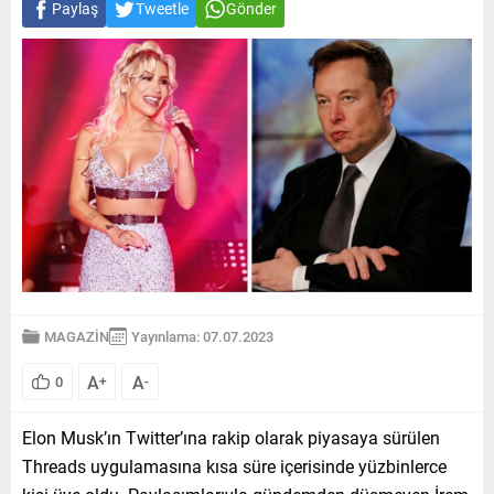
Paylaş
Tweetle
Gönder
MAGAZİN
Yayınlama: 07.07.2023
A
A
0
+
-
Elon Musk’ın Twitter’ına rakip olarak piyasaya sürülen
Threads uygulamasına kısa süre içerisinde yüzbinlerce