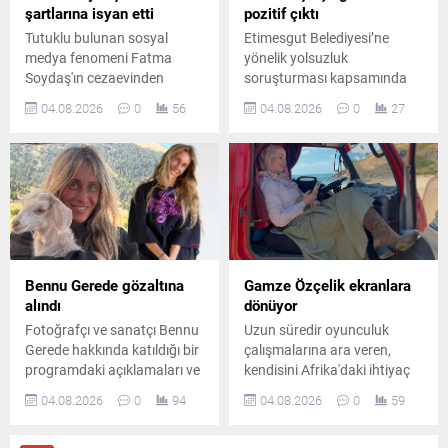
şartlarına isyan etti
pozitif çıktı
Tutuklu bulunan sosyal
Etimesgut Belediyesi’ne
medya fenomeni Fatma
yönelik yolsuzluk
Soydaş'ın cezaevinden
soruşturması kapsamında
yakınları aracılığıyla
tutuklanan ve görevden
04.08.2026
0
56
04.08.2026
0
27
gönderdiği öne sürülen
uzaklaştırılan Belediye
mesajında pişmanlığını dile
Başkanı Erdal
getirdiği ve tahliye talebinde
Beşikçioğlu’nun laboratuvar
bulunduğu iddia edildi.
incelemesinde esrar testinin
pozitif çıktığı bildirildi.
Bennu Gerede gözaltına
Gamze Özçelik ekranlara
alındı
dönüyor
Fotoğrafçı ve sanatçı Bennu
Uzun süredir oyunculuk
Gerede hakkında katıldığı bir
çalışmalarına ara veren,
programdaki açıklamaları ve
kendisini Afrika'daki ihtiyaç
kullandığı ifadeler nedeniyle
sahiplerine hayır işlerine
04.08.2026
0
94
04.08.2026
0
59
"müstehcenlik" suçlamasıyla
adayan oyuncu Gamze
soruşturma başlatıldı.
Özçelik, yeni dizi projesi