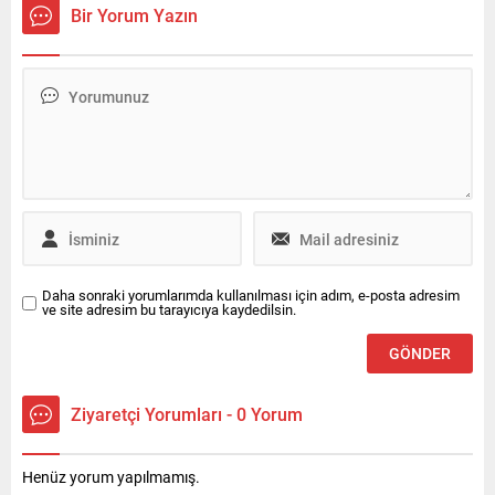
Gerede, soruşturma
Operasyon Alesta ile yeniden
Bir Yorum Yazın
kapsamında gözaltına alındı.
izleyici karşısına çıkmaya
hazırlanıyor.
Daha sonraki yorumlarımda kullanılması için adım, e-posta adresim
ve site adresim bu tarayıcıya kaydedilsin.
Ziyaretçi Yorumları - 0 Yorum
Henüz yorum yapılmamış.