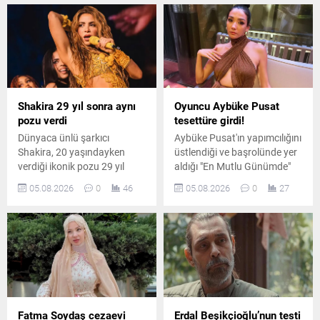
Shakira 29 yıl sonra aynı
Oyuncu Aybüke Pusat
pozu verdi
tesettüre girdi!
Dünyaca ünlü şarkıcı
Aybüke Pusat'ın yapımcılığını
Shakira, 20 yaşındayken
üstlendiği ve başrolünde yer
verdiği ikonik pozu 29 yıl
aldığı "En Mutlu Günümde"
sonra yeniden canlandırdı.
filminden ilk kareler
05.08.2026
0
46
05.08.2026
0
27
Ünlü sanatçının paylaşımı
paylaşıldı. Oyuncunun
kısa sürede sosyal medyada
canlandırdığı karakter için
büyük ilgi gördü.
kullandığı yeni görünüm
dikkat çekti.
Fatma Soydaş cezaevi
Erdal Beşikçioğlu’nun testi