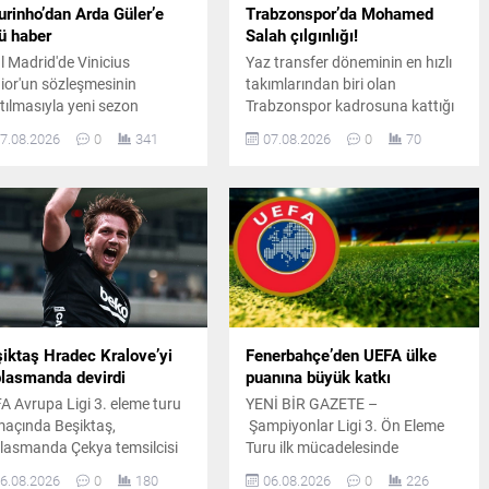
rinho’dan Arda Güler’e
Trabzonspor’da Mohamed
ü haber
Salah çılgınlığı!
l Madrid'de Vinicius
Yaz transfer döneminin en hızlı
ior'un sözleşmesinin
takımlarından biri olan
tılmasıyla yeni sezon
Trabzonspor kadrosuna kattığı
nlaması hız kazandı. Jose
dünya yıldızı Mohamed Salah
7.08.2026
0
341
07.08.2026
0
70
rinho'nun ilk 11 tercihleri
için görkemli bir imza töreni
dem olurken, Arda Güler'in
düzenledi. Binlerce taraftarın
umu belirsizliğini koruyor.
akın ettiği organizasyonda
renkli anlar yaşandı.
iktaş Hradec Kralove’yi
Fenerbahçe’den UEFA ülke
lasmanda devirdi
puanına büyük katkı
A Avrupa Ligi 3. eleme turu
YENİ BİR GAZETE –
 maçında Beşiktaş,
Şampiyonlar Ligi 3. Ön Eleme
lasmanda Çekya temsilcisi
Turu ilk mücadelesinde
dec Kralove'yi Semih
Fenerbahçe sahasında
6.08.2026
0
180
06.08.2026
0
226