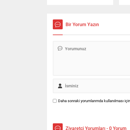
Kılıçsoy'un golüyle 1-0 mağlup
Kıl
etti. Siyah-beyazlıların
ett
galibiyetinin ardından UEFA ülke
önc
puanı sıralaması da güncellendi.
Bir Yorum Yazın
Daha sonraki yorumlarımda kullanılması için
Ziyaretçi Yorumları - 0 Yorum