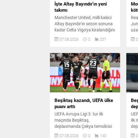
İşte Altay Bayındır’ın yeni
Mou
takımı
köt
Manchester United, milli kaleci
Rea
Altay Bayındır'ın sezon sonuna
Jun
kadar Celta Vigo'ya kiralandığını
uza
resmen açıkladı. İspanyol
pla
07.08.2026
0
257
0
kulübü de transferi duyururken
Mou
Türk taraftarlara özel mesaj
gün
paylaştı.
dur
Beşiktaş kazandı, UEFA ülke
Beş
puanı arttı
dep
UEFA Avrupa Ligi 3. tur ilk
UEF
maçında Beşiktaş,
ilk
deplasmanda Çekya temsilcisi
dep
Hradec Kralove'yi Semih
Hra
07.08.2026
0
140
0