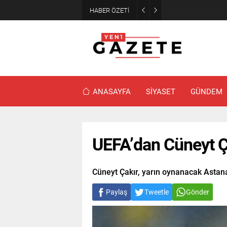
HABER ÖZETİ
Mourinho’dan Arda
ANASAYFA
SİYASET
GÜNDEM
UEFA’dan Cüneyt Ç
Cüneyt Çakır, yarın oynanacak Astan
Paylaş
Tweetle
Gönder