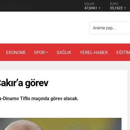
DOLAR
EURO
 Güler’e kötü haber
47,6961
55,1622
EKONOMİ
SPOR
SAĞLIK
YEREL HABER
EĞİTİ
akır’a görev
a-Dinamo Tiflis maçında görev alacak.