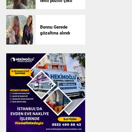
testi pozitif çıktı
Bennu Gerede
gözaltına alındı