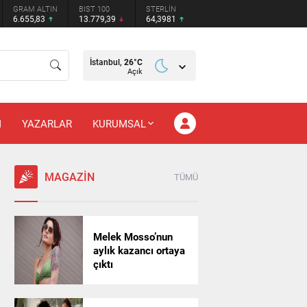
GRAM ALTIN
BIST 100
STERLİN
6.655,83
13.779,39
64,3981
İstanbul,
26
°C
Açık
M
YAZARLAR
KURUMSAL
MAGAZİN
TÜMÜ
Melek Mosso’nun
aylık kazancı ortaya
çıktı