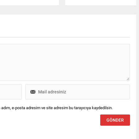
ıçsoy'un golüyle 1-0 mağlup
Avusturya temsilcisi Sturm Graz
i. Siyah-beyazlılar rövanş
ile karşı karşıya geldi. Sarı
esi önemli avantaj elde etti.
lacivertli ekip Talisca ve Mason
Greenwood’un kaydettiği
gollerle sahadan iki sıfırlık
galibiyetle ayrıldı. Bu sonuçla
temsilcimiz rövanş maçı
öncesinde büyük bir avantaj
yakaladı. Güncel UEFA ülke
puanı sıralaması...
 adım, e-posta adresim ve site adresim bu tarayıcıya kaydedilsin.