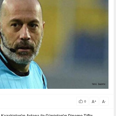
A
A
0
+
-
 Kazakistan’ın Astana ile Gürcistan’ın Dinamo Tiflis