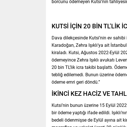
borcunu ödemeyen Kutsi’nin tahliyesin
KUTSİ İÇİN 20 BİN TL’LİK İ
Dava dilekçesinde Kutsi’nin ev sahibi i
Karadoğan, Zehra Işıklı’ya ait İstanbu
kiraladı. Kutsi, Ağustos 2022-Eylül 20
ödemeyince Zehra Işıklı avukatı Leven
20 bin TL’lik icra takibi başlattı. Öde
tebliğ edilemedi. Bunun üzerine ödeme
ödeme emri geri döndü.”
İKİNCİ KEZ HACİZ VE TAHL
Kutsi’nin bunun üzerine 15 Eylül 2022’
bir ödeme yaptığı ifade edildi. Işıklı’n
bedeli ödenmişse de Eylül ayına ait kir