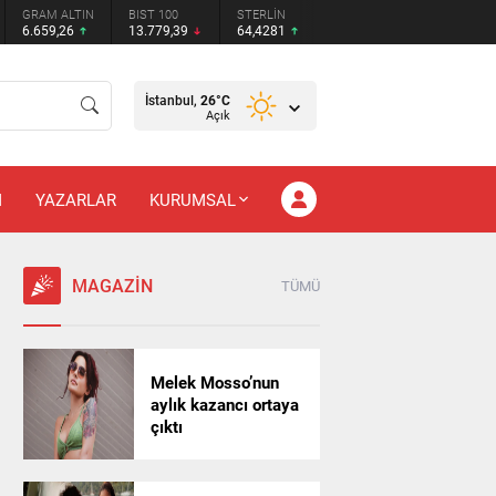
GRAM ALTIN
BIST 100
STERLİN
6.659,26
13.779,39
64,4281
İstanbul,
26
°C
Açık
M
YAZARLAR
KURUMSAL
MAGAZİN
TÜMÜ
Melek Mosso’nun
aylık kazancı ortaya
çıktı