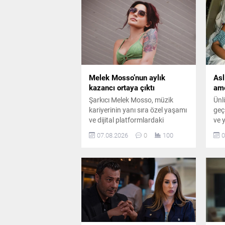
Melek Mosso’nun aylık
Asl
kazancı ortaya çıktı
ame
Şarkıcı Melek Mosso, müzik
Ünl
kariyerinin yanı sıra özel yaşamı
geç
ve dijital platformlardaki
ve 
çalışmalarıyla da adından söz
sor
07.08.2026
0
100
0
ettiriyor. Instagram’da ücretli
ame
abonelik sistemini kullanan
dok
Mosso’nun abone sayısı ve
mas
buradan elde ettiği aylık gelir
belli oldu.