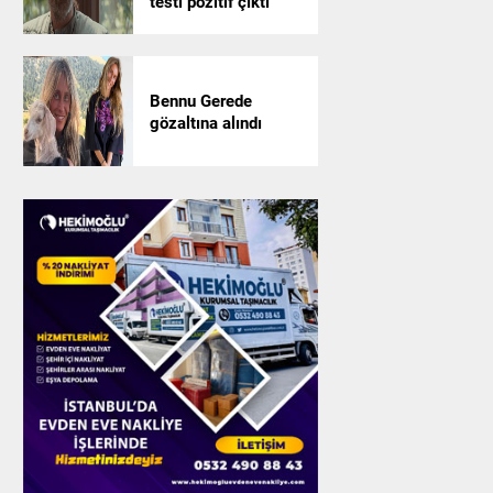
testi pozitif çıktı
Bennu Gerede
gözaltına alındı