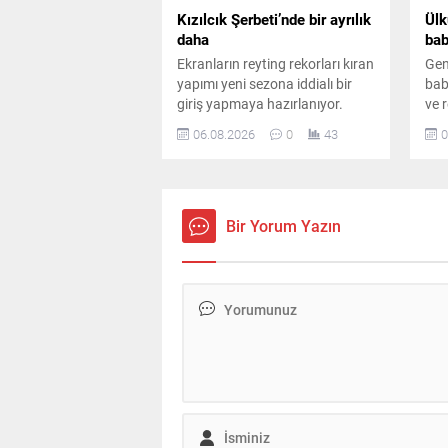
Kızılcık Şerbeti’nde bir ayrılık
Ülk
daha
bab
Ekranların reyting rekorları kıran
Gen
yapımı yeni sezona iddialı bir
baba
giriş yapmaya hazırlanıyor.
ve r
Kadroda önemli ayrılıklar
yaş
06.08.2026
0
43
0
yaşanırken diziye sürpriz bir
baş
oyuncu dahil oluyor.
mag
gen
Bir Yorum Yazın