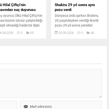
ü Hilal Çiftçi’nin
Shakira 29 yıl sonra aynı
asından suç duyurusu
pozu verdi
ç oyuncu Ülkü Hilal Çiftçi'nin
Dünyaca ünlü şarkıcı Shakira,
sı kızının izinsiz çalıştırıldığı
20 yaşındayken verdiği ikonik
eşit olmadığı halde bir ilişki
pozu 29 yıl sonra yeniden
adığı iddiasıyla savcılığa
canlandırdı. Ünlü sanatçının
6.08.2026
0
65
05.08.2026
0
48
vurdu. Yaşanan gelişmeler
paylaşımı kısa sürede sosyal
azin ve hukuk kulislerinde
medyada büyük ilgi gördü.
iş yankı uyandırdı.