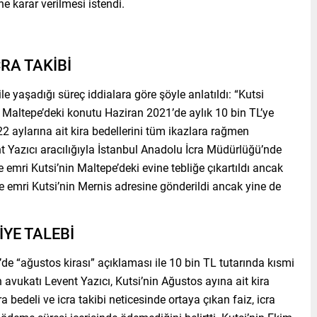
e karar verilmesi istendi.
CRA TAKİBİ
le yaşadığı süreç iddialara göre şöyle anlatıldı: “Kutsi
l Maltepe’deki konutu Haziran 2021’de aylık 10 bin TL’ye
22 aylarına ait kira bedellerini tüm ikazlara rağmen
t Yazıcı aracılığıyla İstanbul Anadolu İcra Müdürlüğü’nde
me emri Kutsi’nin Maltepe’deki evine tebliğe çıkartıldı ancak
 emri Kutsi’nin Mernis adresine gönderildi ancak yine de
İYE TALEBİ
de “ağustos kirası” açıklaması ile 10 bin TL tutarında kısmi
ın avukatı Levent Yazıcı, Kutsi’nin Ağustos ayına ait kira
a bedeli ve icra takibi neticesinde ortaya çıkan faiz, icra