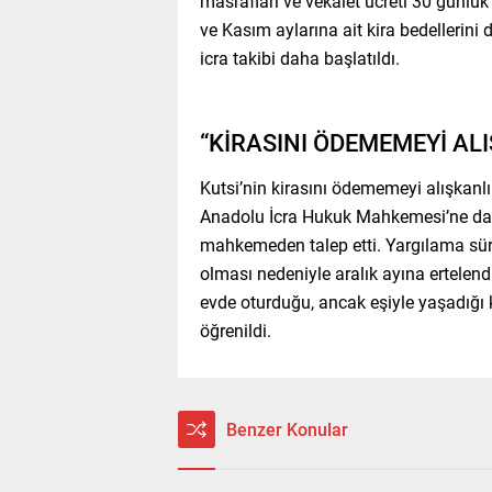
masrafları ve vekalet ücreti 30 günlük
ve Kasım aylarına ait kira bedellerini 
icra takibi daha başlatıldı.
“KİRASINI ÖDEMEMEYİ ALI
Kutsi’nin kirasını ödememeyi alışkanlık
Anadolu İcra Hukuk Mahkemesi’ne dava 
mahkemeden talep etti. Yargılama sür
olması nedeniyle aralık ayına ertelen
evde oturduğu, ancak eşiyle yaşadığı 
öğrenildi.
Benzer Konular