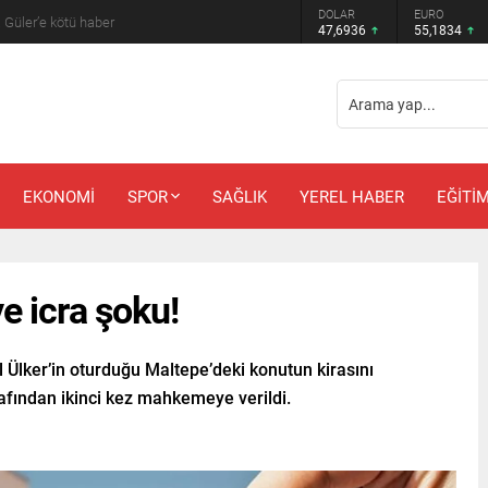
DOLAR
EURO
 Güler’e kötü haber
47,6936
55,1834
EKONOMİ
SPOR
SAĞLIK
YEREL HABER
EĞİTİ
ye icra şoku!
l Ülker’in oturduğu Maltepe’deki konutun kirasını
afından ikinci kez mahkemeye verildi.