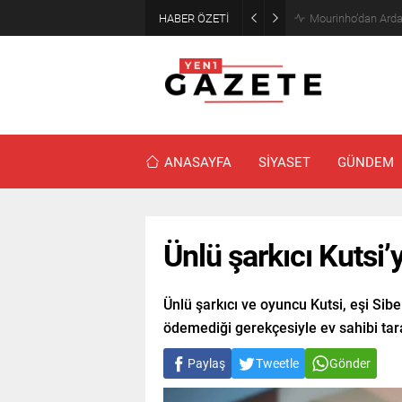
HABER ÖZETİ
Mourinho’dan Arda
ANASAYFA
SİYASET
GÜNDEM
Ünlü şarkıcı Kutsi’
Ünlü şarkıcı ve oyuncu Kutsi, eşi Sibe
ödemediği gerekçesiyle ev sahibi tar
Paylaş
Tweetle
Gönder