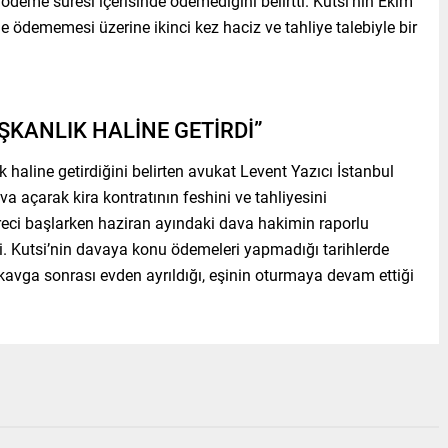
 ödeme süresi içerisinde ödemediğini belirtti. Kutsi’nin Ekim
de ödememesi üzerine ikinci kez haciz ve tahliye talebiyle bir
ŞKANLIK HALİNE GETİRDİ”
 haline getirdiğini belirten avukat Levent Yazıcı İstanbul
açarak kira kontratının feshini ve tahliyesini
eci başlarken haziran ayındaki dava hakimin raporlu
di. Kutsi’nin davaya konu ödemeleri yapmadığı tarihlerde
kavga sonrası evden ayrıldığı, eşinin oturmaya devam ettiği