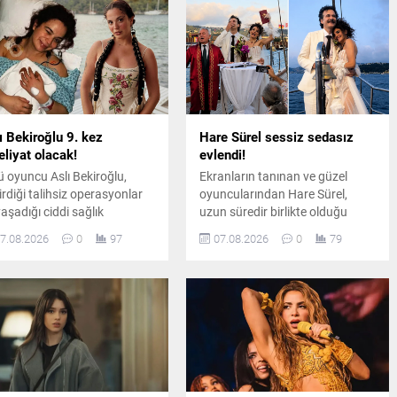
ı Bekiroğlu 9. kez
Hare Sürel sessiz sedasız
liyat olacak!
evlendi!
ü oyuncu Aslı Bekiroğlu,
Ekranların tanınan ve güzel
irdiği talihsiz operasyonlar
oyuncularından Hare Sürel,
yaşadığı ciddi sağlık
uzun süredir birlikte olduğu
unlarının ardından, sekiz
öğretim görevlisi Oğuz Erdin ile
7.08.2026
0
97
07.08.2026
0
79
liyatın sonrasında
İstanbul Kuruçeşme'de
uzuncu kez ameliyat
düzenlenen sade bir törenle
asına yatacağını duyurdu.
dünyaevine girdi.