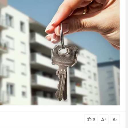
A
A
0
+
-