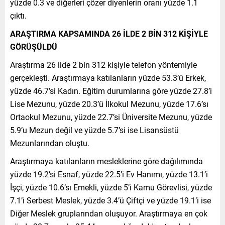
yüzde 0.3 ve diğerleri çözer diyenlerin oranı yüzde 1.1
çıktı.
ARAŞTIRMA KAPSAMINDA 26 İLDE 2 BİN 312 KİŞİYLE
GÖRÜŞÜLDÜ
Araştırma 26 ilde 2 bin 312 kişiyle telefon yöntemiyle
gerçekleşti. Araştırmaya katılanların yüzde 53.3’ü Erkek,
yüzde 46.7’si Kadın. Eğitim durumlarına göre yüzde 27.8’i
Lise Mezunu, yüzde 20.3’ü İlkokul Mezunu, yüzde 17.6’sı
Ortaokul Mezunu, yüzde 22.7’si Üniversite Mezunu, yüzde
5.9’u Mezun değil ve yüzde 5.7’si ise Lisansüstü
Mezunlarından oluştu.
Araştırmaya katılanların mesleklerine göre dağılımında
yüzde 19.2’si Esnaf, yüzde 22.5’i Ev Hanımı, yüzde 13.1’i
İşçi, yüzde 10.6’sı Emekli, yüzde 5’i Kamu Görevlisi, yüzde
7.1’i Serbest Meslek, yüzde 3.4’ü Çiftçi ve yüzde 19.1’i ise
Diğer Meslek gruplarından oluşuyor. Araştırmaya en çok