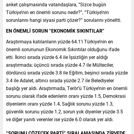
anket çalışmasında vatandaşlara, “Sizce bugün
Türkiye’nin en önemli sorunu nedir?”, “Türkiye’nin
sorunlarını hangi siyasi parti çözer?” sorularını yöneltti.
EN ÖNEMLİ SORUN “EKONOMİK SIKINTILAR”
Araştırmaya katılanların yüzde 64.1’i Türkiye’nin en
önemli sorununun Ekonomik Sıkıntılar olduğunu ifade
etti. İkinci sırada yüzde 6.4 ile İşsizliğin yer aldığı
araştırmada; üçüncü sırada yüzde 4.7 ile Mülteciler,
dördüncü sırada yüzde 3.8 ile Eğitim, beşinci sırada yüzde
3.4 ile Adalet, altıncı sırada yüzde 2.7 ile Belediyeler
başlığı yer aldı. Araştırmada, Terör’ü Türkiye’nin en önemli
sorunu olarak ifade edenlerin oranı yüzde 1.5, Demokrasi
diyenlerin oranı yüzde 1.4, Sağlık sorunu yüzde 1.3,
güvenlik sorunu yüzde 1.2, sorun yok diyenler yüzde 3.5
ve diğer yanıtı verenler ise yüzde 6.0 olarak yer aldı.
“SORUNU ÇÖZECEK PARTİ” SIRALAMASINDA ZİRVEDE