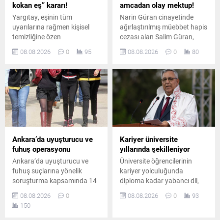
kokan eş” kararı!
amcadan olay mektup!
Yargıtay, eşinin tüm
Narin Güran cinayetinde
uyarılarına rağmen kişisel
ağırlaştırılmış müebbet hapis
temizliğine özen
cezası alan Salim Güran,
göstermeyen ve sürekli ter
cezaevinden yazdığı
08.08.2026
0
95
08.08.2026
0
80
koktuğu belirtilen erkeği
mektupta suçsuz olduğunu
boşanma davasında tam
savundu. Güran, cinayetin
kusurlu kabul etti. Çiftin
failinin Nevzat Bahtiyar
boşanmasına karar verildi.
olduğunu öne sürdü.
Ankara’da uyuşturucu ve
Kariyer üniversite
fuhuş operasyonu
yıllarında şekilleniyor
Ankara’da uyuşturucu ve
Üniversite öğrencilerinin
fuhuş suçlarına yönelik
kariyer yolculuğunda
soruşturma kapsamında 14
diploma kadar yabancı dil,
şüpheli hakkında gözaltı
teknoloji bilgisi, staj ve
08.08.2026
0
08.08.2026
0
93
kararı verildi. Düzenlenen
uygulamalı deneyimin de
150
operasyonda 8 şüpheli
belirleyici olduğunu belirten
yakalanırken, diğer
Prof. Dr. Abdullah Kuzu,