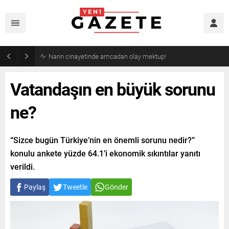
Narin cinayetinde amcadan olay mektup!
Vatandaşın en büyük sorunu
ne?
“Sizce bugün Türkiye’nin en önemli sorunu nedir?”
konulu ankete yüzde 64.1’i ekonomik sıkıntılar yanıtı
verildi.
Paylaş
Tweetle
Gönder