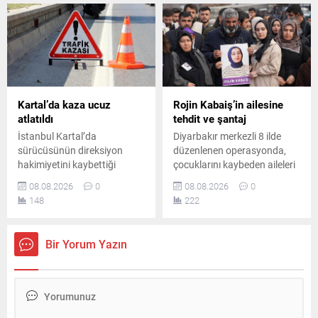
şüphelilerin yakalanması için
gençlere önemli mesajlar
çalışmalar sürüyor.
verdi.
Kartal’da kaza ucuz
Rojin Kabaiş’in ailesine
atlatıldı
tehdit ve şantaj
İstanbul Kartal’da
Diyarbakır merkezli 8 ilde
sürücüsünün direksiyon
düzenlenen operasyonda,
hakimiyetini kaybettiği
çocuklarını kaybeden aileleri
otomobilin park halindeki üç
tehdit ve şantajla hedef
08.08.2026
0
08.08.2026
0
araca çarpmasıyla meydana
aldığı belirlenen 10 şüpheli
148
222
gelen kazada iki kişi
yakalandı. Şüphelilerden 2’si
yaralandı. Yaralılar
tutuklandı, diğerleri hakkında
hastaneye kaldırılırken polis
ise ayrıca adli soruşturma
Bir Yorum Yazın
inceleme başlattı.
başlatıldı.