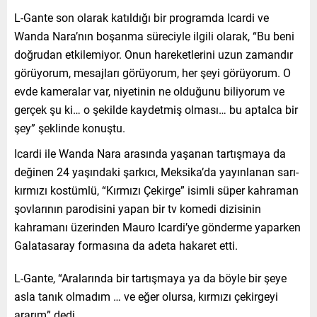
L-Gante son olarak katıldığı bir programda Icardi ve
Wanda Nara’nın boşanma süreciyle ilgili olarak, “Bu beni
doğrudan etkilemiyor. Onun hareketlerini uzun zamandır
görüyorum, mesajları görüyorum, her şeyi görüyorum. O
evde kameralar var, niyetinin ne olduğunu biliyorum ve
gerçek şu ki… o şekilde kaydetmiş olması… bu aptalca bir
şey” şeklinde konuştu.
Icardi ile Wanda Nara arasında yaşanan tartışmaya da
değinen 24 yaşındaki şarkıcı, Meksika’da yayınlanan sarı-
kırmızı kostümlü, “Kırmızı Çekirge” isimli süper kahraman
şovlarının parodisini yapan bir tv komedi dizisinin
kahramanı üzerinden Mauro Icardi’ye gönderme yaparken
Galatasaray formasına da adeta hakaret etti.
L-Gante, “Aralarında bir tartışmaya ya da böyle bir şeye
asla tanık olmadım … ve eğer olursa, kırmızı çekirgeyi
ararım” dedi.