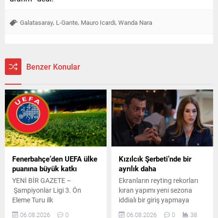
,
,
,
Galatasaray
L-Gante
Mauro Icardi
Wanda Nara
Benzer Konular
Fenerbahçe’den UEFA ülke
Kızılcık Şerbeti’nde bir
puanına büyük katkı
ayrılık daha
YENİ BİR GAZETE –
Ekranların reyting rekorları
Şampiyonlar Ligi 3. Ön
kıran yapımı yeni sezona
Eleme Turu ilk
iddialı bir giriş yapmaya
mücadelesinde Fenerbahçe
hazırlanıyor. Kadroda önemli
06.08.2026
0
06.08.2026
0
38