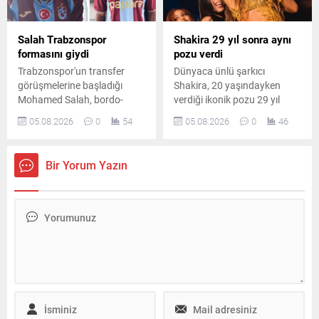
Salah Trabzonspor
Shakira 29 yıl sonra aynı
formasını giydi
pozu verdi
Trabzonspor'un transfer
Dünyaca ünlü şarkıcı
görüşmelerine başladığı
Shakira, 20 yaşındayken
Mohamed Salah, bordo-
verdiği ikonik pozu 29 yıl
mavili formayla ilk kez
sonra yeniden canlandırdı.
05.08.2026
0
54
05.08.2026
0
46
kulübün resmi sosyal medya
Ünlü sanatçının paylaşımı
hesaplarında görüntülendi.
kısa sürede sosyal medyada
Yıldız futbolcu taraftarlara
büyük ilgi gördü.
Bir Yorum Yazın
da ilk mesajını gönderdi.