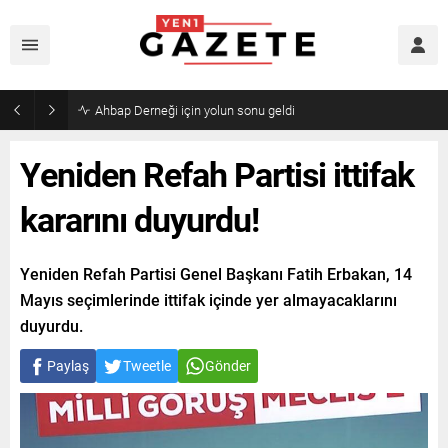
Mourinho’dan Arda Güler’e kötü haber
Yeniden Refah Partisi ittifak
kararını duyurdu!
Yeniden Refah Partisi Genel Başkanı Fatih Erbakan, 14
Mayıs seçimlerinde ittifak içinde yer almayacaklarını
duyurdu.
Paylaş
Tweetle
Gönder