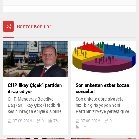
Benzer Konular
CHP İlkay Çiçek’i partiden
Son anketten ezber bozan
ihraç ediyor
sonuçlar!
CHP, Menderes Belediye
Son ankete göre siyasete
Başkanı İlkay Çiçek'i tedbirli
hızlı bir giriş yapan Yeni
kesin ihraç talebiyle disipline
Parti'nin zirveye yerleştiği ve
sevk etti. Kararın, parti
AK Parti'nin ikinci sırada yer
07.08.2026
0
76
07.08.2026
0
ilkeleri ve örgüt disiplini
aldığı ankette, CHP ve
125
kapsamında yapılan
MHP'nin yaşadığı tarihi oy
değerlendirmeler sonucunda
kaybı ile yüzde 5 bandına