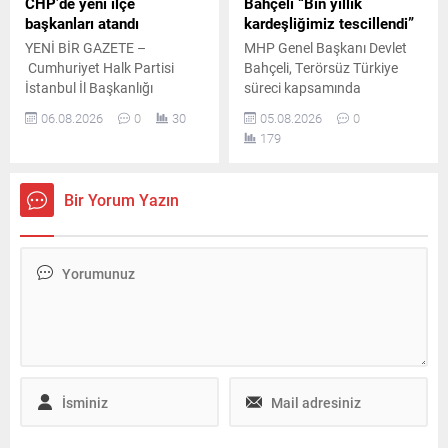
CHP’de yeni ilçe
Bahçeli “Bin yıllık
başkanları atandı
kardeşliğimiz tescillendi”
YENİ BİR GAZETE –
MHP Genel Başkanı Devlet
Cumhuriyet Halk Partisi
Bahçeli, Terörsüz Türkiye
İstanbul İl Başkanlığı
süreci kapsamında
temmuz ayının 21. gününde
hazırlanan çerçeve yasa
06.08.2026
0
30
05.08.2026
0
yaptığı duyuruyla çok sayıda
teklifine ilişkin
179
ilçe başkanı ile yönetimlerini
değerlendirmelerde bulundu.
tüzüğe ve parti disiplinine
Bahçeli, atılan imzaların
aykırı faaliyetler gerekçesiyle
önemli bir adım olduğunu
Bir Yorum Yazın
görevden uzaklaştırmıştı.
söyledi.
İlgili başkanların disiplin
kuruluna sevk edilmesinin
ardından teşkilatlarda yeni
bir yapılanma sürecine girildi.
Resmî duyurunun kısa
sürede yapılması bekleniyor
Parti...