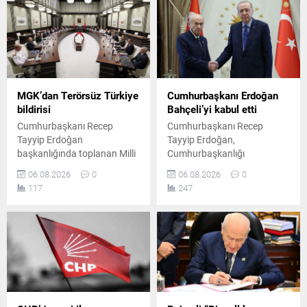
alındığı açıklandı.
gerilemeleri dikkat çekti.
MGK’dan Terörsüz Türkiye
Cumhurbaşkanı Erdoğan
bildirisi
Bahçeli’yi kabul etti
Cumhurbaşkanı Recep
Cumhurbaşkanı Recep
Tayyip Erdoğan
Tayyip Erdoğan,
başkanlığında toplanan Milli
Cumhurbaşkanlığı
Güvenlik Kurulu'nun
Külliyesi'nde MHP Genel
06.08.2026
0
06.08.2026
0
ardından yayımlanan
Başkanı Devlet Bahçeli ile bir
117
247
bildiride, "Terörsüz Türkiye"
araya geldi. Yaklaşık 45
ve "Terörsüz Bölge"
dakika süren görüşme, Milli
hedeflerine yönelik
Güvenlik Kurulu toplantısı
çalışmaların kararlılıkla
öncesinde gerçekleştirildi.
sürdürüleceği vurgulandı.