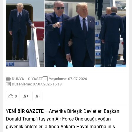
DÜNYA
-
SİYASET
Yayınlama: 07.07.2026
Düzenleme: 07.07.2026 15:18
A
A
0
+
-
Y
ENİ BİR GAZETE –
Amerika Birleşik Devletleri Başkanı
Donald Trump’ı taşıyan Air Force One uçağı, yoğun
güvenlik önlemleri altında Ankara Havalimanı’na iniş