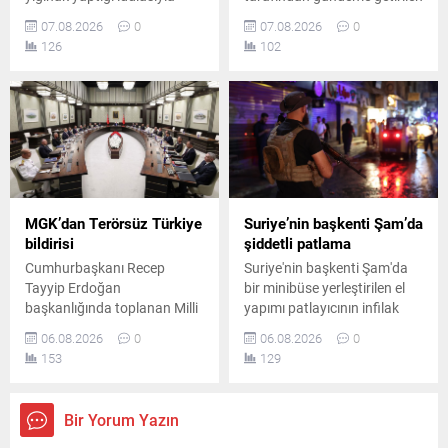
hükümete bağlı kamplara
önemli bir adımın Rum
07.08.2026
0
07.08.2026
0
balistik füze ve İHA'larla
yönetimi tarafından geri
126
102
saldırı düzenlediğini
çevrildiğini duyurdu. Ada
duyurdu. Gerilimin tırmandığı
genelindeki güven artırıcı
bölgede yüzden fazla ölü
tedbirler tartışılmaya devam
olduğu iddia edildi.
ediyor.
MGK’dan Terörsüz Türkiye
Suriye’nin başkenti Şam’da
bildirisi
şiddetli patlama
Cumhurbaşkanı Recep
Suriye'nin başkenti Şam'da
Tayyip Erdoğan
bir minibüse yerleştirilen el
başkanlığında toplanan Milli
yapımı patlayıcının infilak
Güvenlik Kurulu'nun
etmesi sonucu ölü ve
06.08.2026
0
06.08.2026
0
ardından yayımlanan
yaralıların olduğu bildirildi.
153
129
bildiride, "Terörsüz Türkiye"
Saldırının Ceramana
ve "Terörsüz Bölge"
Mahallesi'nde gerçekleştiği
hedeflerine yönelik
açıklandı.
Bir Yorum Yazın
çalışmaların kararlılıkla
sürdürüleceği vurgulandı.