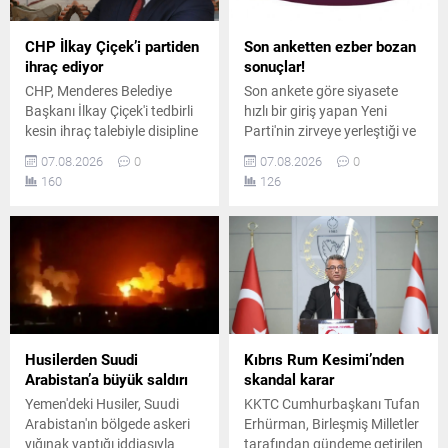
CHP İlkay Çiçek’i partiden
Son anketten ezber bozan
ihraç ediyor
sonuçlar!
CHP, Menderes Belediye
Son ankete göre siyasete
Başkanı İlkay Çiçek'i tedbirli
hızlı bir giriş yapan Yeni
kesin ihraç talebiyle disipline
Parti'nin zirveye yerleştiği ve
sevk etti. Kararın, parti
AK Parti'nin ikinci sırada yer
07.08.2026
0
07.08.2026
0
ilkeleri ve örgüt disiplini
aldığı ankette, CHP ve
160
126
kapsamında yapılan
MHP'nin yaşadığı tarihi oy
değerlendirmeler sonucunda
kaybı ile yüzde 5 bandına
alındığı açıklandı.
gerilemeleri dikkat çekti.
Husilerden Suudi
Kıbrıs Rum Kesimi’nden
Arabistan’a büyük saldırı
skandal karar
Yemen'deki Husiler, Suudi
KKTC Cumhurbaşkanı Tufan
Arabistan'ın bölgede askeri
Erhürman, Birleşmiş Milletler
yığınak yaptığı iddiasıyla
tarafından gündeme getirilen