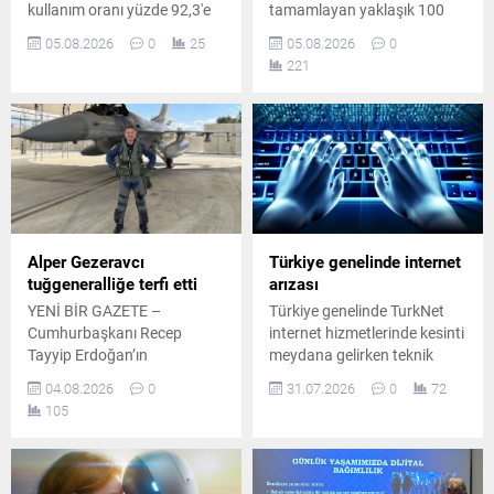
kullanım oranı yüzde 92,3'e
tamamlayan yaklaşık 100
yükseldi. En çok kullanılan
öğrenci, düzenlenen törenle
05.08.2026
0
25
05.08.2026
0
sosyal medya ve
sertifikalarını aldı.
221
mesajlaşma uygulaması ise
Programda robotik kodlama
yüzde 90 ile WhatsApp oldu.
ve mühendislik eğitimleri öne
çıktı.
Alper Gezeravcı
Türkiye genelinde internet
tuğgeneralliğe terfi etti
arızası
YENİ BİR GAZETE –
Türkiye genelinde TurkNet
Cumhurbaşkanı Recep
internet hizmetlerinde kesinti
Tayyip Erdoğan’ın
meydana gelirken teknik
başkanlığında
ekipler arızanın giderilmesi
04.08.2026
0
31.07.2026
0
72
Cumhurbaşkanlığı
için sahada çalışmalarını
105
Külliyesi’nde gerçekleştirilen
sürdürdüğünü duyurdu.
Yüksek Askeri Şura (YAŞ)
toplantısının ardından Türk
Silahlı Kuvvetleri’ndeki terfi