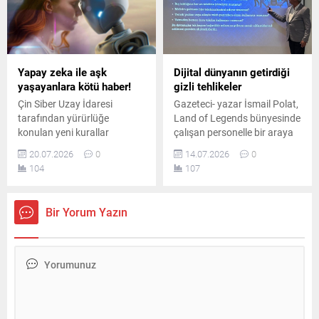
ve atama kararları
kamuoyuna duyuruldu.
Kararlar kapsamında 25
general ve amiral bir üst
rütbeye yükselirken, 69 albay
Yapay zeka ile aşk
Dijital dünyanın getirdiği
da general ve amiralliğe terfi
yaşayanlara kötü haber!
gizli tehlikeler
etti. Terfi eden isimler
Çin Siber Uzay İdaresi
Gazeteci- yazar İsmail Polat,
arasında Türkiye’nin...
tarafından yürürlüğe
Land of Legends bünyesinde
konulan yeni kurallar
çalışan personelle bir araya
uyarınca, yapay zekâ
gelerek dijital bağımlılıkla
20.07.2026
0
14.07.2026
0
hizmetlerinin kullanıcıları
mücadele yollarını, ekran
104
107
duygusal bağımlılığa
süresini azaltmanın
yöneltebilecek içerikler
yöntemlerini ve sağlıklı
üretmesi yasaklandı.
teknoloji kullanımını paylaştı.
Bir Yorum Yazın