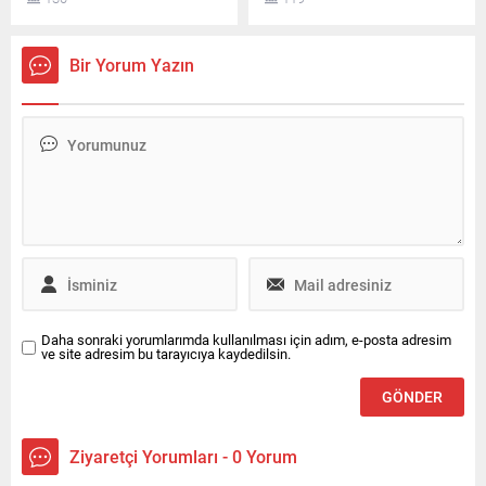
fındık 255 lira, levant kalite
Planlanan yüksek oranlı
fındık ise kilogram başına
indirim tutarının tamamı
250 liradan alınacak.
vergi artışına aktarıldı.
Bir Yorum Yazın
Daha sonraki yorumlarımda kullanılması için adım, e-posta adresim
ve site adresim bu tarayıcıya kaydedilsin.
Ziyaretçi Yorumları - 0 Yorum