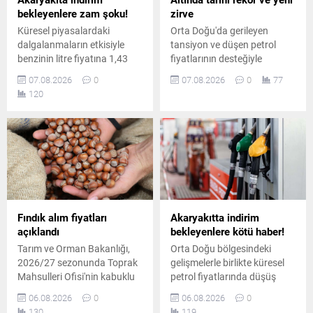
bekleyenlere zam şoku!
zirve
Küresel piyasalardaki
Orta Doğu'da gerileyen
dalgalanmaların etkisiyle
tansiyon ve düşen petrol
benzinin litre fiyatına 1,43
fiyatlarının desteğiyle
TL'lik artış öngörülürken, Eşel
haftalık %5'i aşan yükseliş
07.08.2026
0
07.08.2026
0
77
Mobil Sistemi desteğiyle
kaydeden altın, rekor
120
sürücülerin deposuna
tazeleyerek ons bazında
yaklaşık 1,06 TL zam
4.289 doları, gramda ise
yansıyacak.
6.575 TL'yi gördü.
Fındık alım fiyatları
Akaryakıtta indirim
açıklandı
bekleyenlere kötü haber!
Tarım ve Orman Bakanlığı,
Orta Doğu bölgesindeki
2026/27 sezonunda Toprak
gelişmelerle birlikte küresel
Mahsulleri Ofisi'nin kabuklu
petrol fiyatlarında düşüş
fındık alım fiyatlarını
yaşansa da iç piyasadaki
06.08.2026
0
06.08.2026
0
duyurdu. Giresun kalite
pompa fiyatları aynı kaldı.
130
119