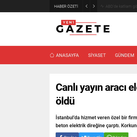
HABER ÖZETİ
Akaryakıtta indiri
ANASAYFA
SİYASET
GÜNDEM
Canlı yayın aracı el
öldü
İstanbul’da hizmet veren özel bir fir
beton elektrik direğine çarptı. Korkun