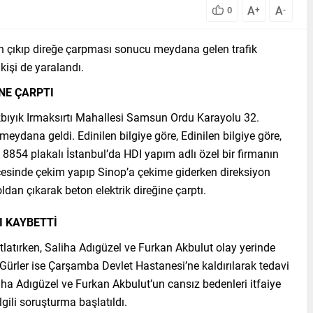
A
A
0
+
-
n çıkıp direğe çarpması sonucu meydana gelen trafik
kişi de yaralandı.
NE ÇARPTI
kbıyık Irmaksırtı Mahallesi Samsun Ordu Karayolu 32.
meydana geldi. Edinilen bilgiye göre, Edinilen bilgiye göre,
8854 plakalı İstanbul’da HDI yapım adlı özel bir firmanın
lçesinde çekim yapıp Sinop’a çekime giderken direksiyon
dan çıkarak beton elektrik direğine çarptı.
I KAYBETTİ
atırken, Saliha Adıgüzel ve Furkan Akbulut olay yerinde
Gürler ise Çarşamba Devlet Hastanesi’ne kaldırılarak tedavi
liha Adıgüzel ve Furkan Akbulut’un cansız bedenleri itfaiye
ilgili soruşturma başlatıldı.