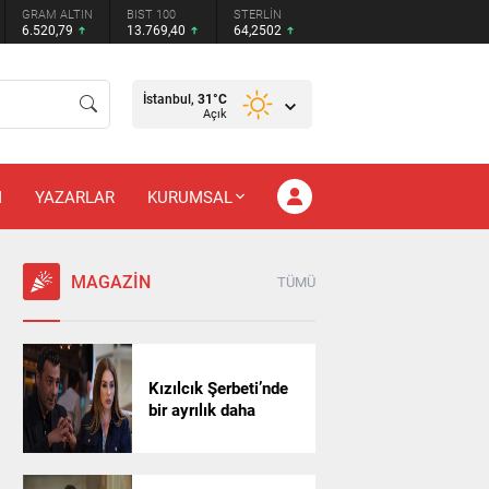
GRAM ALTIN
BIST 100
STERLİN
6.520,79
13.769,40
64,2502
İstanbul,
31
°C
Açık
M
YAZARLAR
KURUMSAL
MAGAZİN
TÜMÜ
Kızılcık Şerbeti’nde
bir ayrılık daha