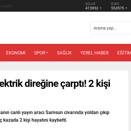
DOLAR
EURO
m bekleyenlere kötü haber!
47,5952
55,0575
EKONOMİ
SPOR
SAĞLIK
YEREL HABER
EĞİTİ
ektrik direğine çarptı! 2 kişi
manın canlı yayın aracı Samsun civarında yoldan çıkıp
ç kazada 2 kişi hayatını kaybetti.