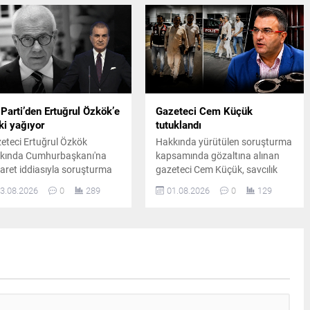
erlendirecek.
mali hareketlere ilişkin
incelemelerin sürdüğü bildirildi.
Parti’den Ertuğrul Özkök’e
Gazeteci Cem Küçük
ki yağıyor
tutuklandı
eteci Ertuğrul Özkök
Hakkında yürütülen soruşturma
kında Cumhurbaşkanı'na
kapsamında gözaltına alınan
aret iddiasıyla soruşturma
gazeteci Cem Küçük, savcılık
latılmasının ardından AK
ifadesinin ardından çıkarıldığı
3.08.2026
0
289
01.08.2026
0
129
ti Sözcüsü Ömer Çelik
mahkeme tarafından
klamalarda bulundu. Ömer
tutuklanarak cezaevine
ik, Ertuğrul Özkök'ün
gönderildi.
lerine tepki gösterdi.