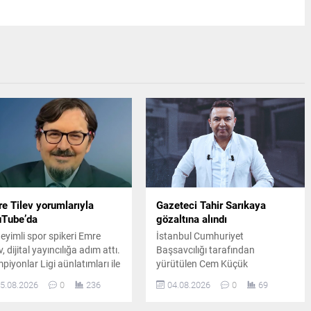
e Tilev yorumlarıyla
Gazeteci Tahir Sarıkaya
uTube’da
gözaltına alındı
eyimli spor spikeri Emre
İstanbul Cumhuriyet
v, dijital yayıncılığa adım attı.
Başsavcılığı tarafından
piyonlar Ligi aünlatımları ile
yürütülen Cem Küçük
ızalara kazınan Emre Tilev,
soruşturması kapsamında
5.08.2026
0
236
04.08.2026
0
69
duğu YouTube kanalında her
gazeteci Tahir Sarıkaya
ah spor gündemini
gözaltına alındı. Soruşturmada