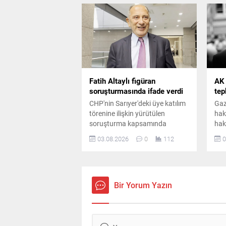
İstanbul Adalet Sarayı'na gitti.
değ
Fatih Altaylı figüran
AK 
soruşturmasında ifade verdi
tep
CHP'nin Sarıyer'deki üye katılım
Gaz
törenine ilişkin yürütülen
hak
soruşturma kapsamında
hak
gazeteci Fatih Altaylı, İstanbul
baş
03.08.2026
0
112
0
Adalet Sarayı'na gelerek ifade
Par
verdi. Altaylı, adliye girişinde
açı
basın mensuplarının sorularını
Çel
yanıtladı.
söz
Bir Yorum Yazın