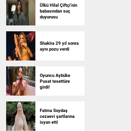
Ülkü Hilal Çiftçi’nin
babasından suç
duyurusu
Shakira 29 yıl sonra
aynı pozu verdi
Oyuncu Aybüke
Pusat tesettüre
girdi!
Fatma Soydaş
cezaevi şartlarına
isyan etti