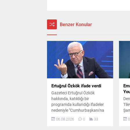
Benzer Konular
Ertuğrul Özkök ifade verdi
Emr
Yo
Gazeteci Ertuğrul Özkök
hakkında, katıldığı bir
Den
programda kullandığı ifadeler
Tile
nedeniyle "Cumhurbaşkanı'na
Şam
hakaret" suçlamasıyla re'sen
haf
06.08.2026
0
33
0
soruşturma başlatıldı. Ertuğrul
kur
Özkök, ifade vermek üzere
sab