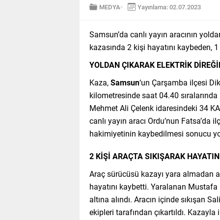
MEDYA
Yayınlama: 02.07.2023
Samsun’da canlı yayın aracının yolda
kazasında 2 kişi hayatını kaybeden, 1 
YOLDAN ÇIKARAK ELEKTRİK DİREĞİ
Kaza,
Samsun
‘un Çarşamba ilçesi Di
kilometresinde saat 04.40 sıralarında 
Mehmet Ali Çelenk idaresindeki 34 KA 
canlı yayın aracı Ordu’nun Fatsa’da i
hakimiyetinin kaybedilmesi sonucu yol
2 KİŞİ ARAÇTA SIKIŞARAK HAYATIN
Araç sürücüsü kazayı yara almadan atl
hayatını kaybetti. Yaralanan Mustafa 
altına alındı. Aracın içinde sıkışan Sa
ekipleri tarafından çıkartıldı. Kazayla 