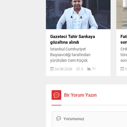
Gazeteci Tahir Sarıkaya
Fat
gözaltına alındı
sor
İstanbul Cumhuriyet
CHP
Başsavcılığı tarafından
tör
yürütülen Cem Küçük
sor
soruşturması kapsamında
gaz
04.08.2026
0
71
0
gazeteci Tahir Sarıkaya
Ada
gözaltına alındı. Soruşturmada
verd
mali hareketlere ilişkin
bas
incelemelerin sürdüğü bildirildi.
yan
Bir Yorum Yazın