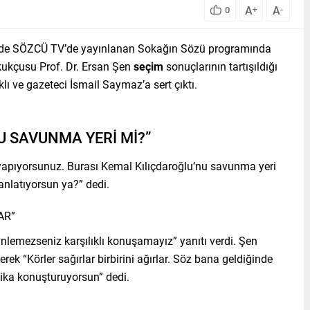
A
A
0
+
-
ünde SÖZCÜ TV’de yayınlanan Sokağın Sözü programında
kukçusu Prof. Dr. Ersan Şen
seçim
sonuçlarının tartışıldığı
 ve gazeteci İsmail Saymaz’a sert çıktı.
U SAVUNMA YERİ Mİ?”
 yapıyorsunuz. Burası Kemal Kılıçdaroğlu’nu savunma yeri
nlatıyorsun ya?” dedi.
AR”
Dinlemezseniz karşılıklı konuşamayız” yanıtı verdi. Şen
ek “Körler sağırlar birbirini ağırlar. Söz bana geldiğinde
kika konuşturuyorsun” dedi.