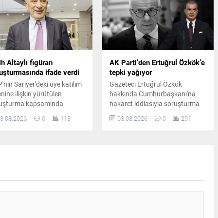
ih Altaylı figüran
AK Parti’den Ertuğrul Özkök’e
uşturmasında ifade verdi
tepki yağıyor
'nin Sarıyer'deki üye katılım
Gazeteci Ertuğrul Özkök
enine ilişkin yürütülen
hakkında Cumhurbaşkanı'na
uşturma kapsamında
hakaret iddiasıyla soruşturma
eteci Fatih Altaylı, İstanbul
başlatılmasının ardından AK
3.08.2026
0
113
03.08.2026
0
291
let Sarayı'na gelerek ifade
Parti Sözcüsü Ömer Çelik
i. Altaylı, adliye girişinde
açıklamalarda bulundu. Ömer
ın mensuplarının sorularını
Çelik, Ertuğrul Özkök'ün
ıtladı.
sözlerine tepki gösterdi.