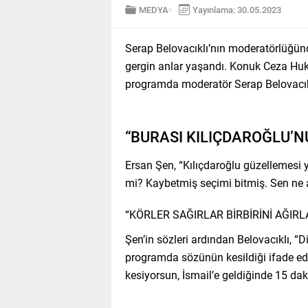
MEDYA
Yayınlama: 30.05.2023
Serap Belovacıklı’nın moderatörlüğ
gergin anlar yaşandı. Konuk Ceza Hu
programda moderatör Serap Belovacıklı
“BURASI KILIÇDAROĞLU’N
Ersan Şen, “Kılıçdaroğlu güzellemesi
mi? Kaybetmiş seçimi bitmiş. Sen ne a
“KÖRLER SAĞIRLAR BİRBİRİNİ AĞIRL
Şen’in sözleri ardından Belovacıklı, “
programda sözünün kesildiği ifade eder
kesiyorsun, İsmail’e geldiğinde 15 da