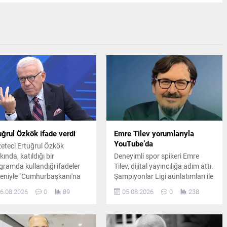
uğrul Özkök ifade verdi
Emre Tilev yorumlarıyla
YouTube’da
eteci Ertuğrul Özkök
ında, katıldığı bir
Deneyimli spor spikeri Emre
gramda kullandığı ifadeler
Tilev, dijital yayıncılığa adım attı.
eniyle "Cumhurbaşkanı'na
Şampiyonlar Ligi aünlatımları ile
aret" suçlamasıyla re'sen
hafızalara kazınan Emre Tilev,
6.08.2026
0
89
05.08.2026
0
238
uşturma başlatıldı. Ertuğrul
kurduğu YouTube kanalında her
ök, ifade vermek üzere
sabah spor gündemini
anbul Adalet Sarayı'na gitti.
değerlendirecek.