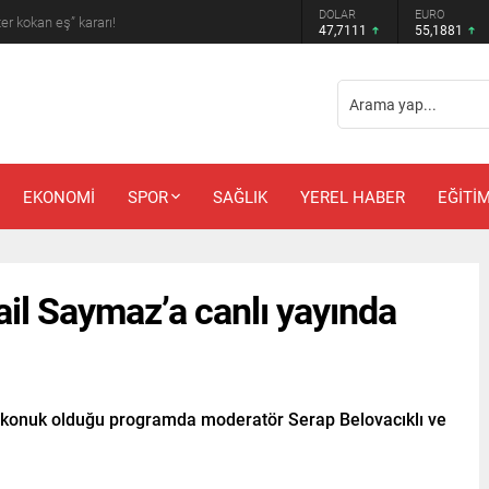
DOLAR
EURO
 amcadan olay mektup!
47,7111
55,1881
EKONOMİ
SPOR
SAĞLIK
YEREL HABER
EĞİTİ
il Saymaz’a canlı yayında
 konuk olduğu programda moderatör Serap Belovacıklı ve