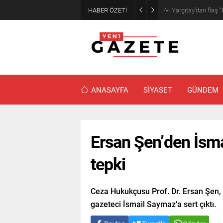
HABER ÖZETİ
Narin cinayetinde
ANASAYFA
SİYASET
GÜNDEM
Ersan Şen’den İsma
tepki
Ceza Hukukçusu Prof. Dr. Ersan Şen,
gazeteci İsmail Saymaz’a sert çıktı.