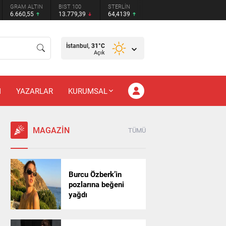
GRAM ALTIN
BIST 100
STERLİN
6.660,55
13.779,39
64,4139
İstanbul,
31
°C
Açık
M
YAZARLAR
KURUMSAL
MAGAZİN
TÜMÜ
Burcu Özberk’in
pozlarına beğeni
yağdı