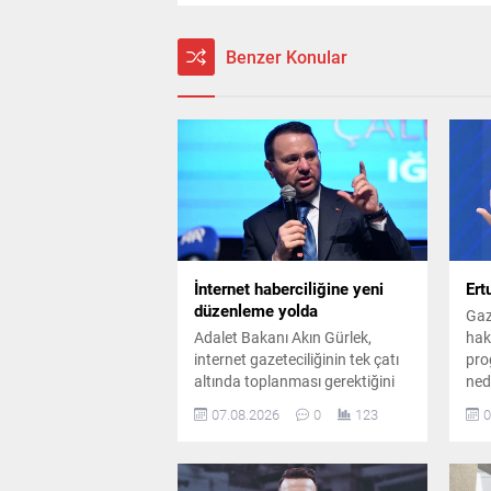
Benzer Konular
İnternet haberciliğine yeni
Ert
düzenleme yolda
Gaz
Adalet Bakanı Akın Gürlek,
hakk
internet gazeteciliğinin tek çatı
pro
altında toplanması gerektiğini
ned
belirterek yeni bir yasal
hak
07.08.2026
0
123
0
düzenlemeye ihtiyaç olduğunu
sor
söyledi. Gürlek, sosyal medya
Özk
yasası çalışmalarına da değindi.
İst