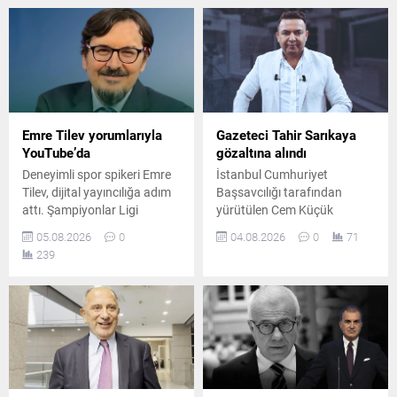
sosyal medya yasası
Ertuğrul Özkök, ifade vermek
çalışmalarına da değindi.
üzere İstanbul Adalet
Sarayı'na gitti.
Emre Tilev yorumlarıyla
Gazeteci Tahir Sarıkaya
YouTube’da
gözaltına alındı
Deneyimli spor spikeri Emre
İstanbul Cumhuriyet
Tilev, dijital yayıncılığa adım
Başsavcılığı tarafından
attı. Şampiyonlar Ligi
yürütülen Cem Küçük
aünlatımları ile hafızalara
soruşturması kapsamında
05.08.2026
0
04.08.2026
0
71
kazınan Emre Tilev, kurduğu
gazeteci Tahir Sarıkaya
239
YouTube kanalında her
gözaltına alındı.
sabah spor gündemini
Soruşturmada mali
değerlendirecek.
hareketlere ilişkin
incelemelerin sürdüğü
bildirildi.