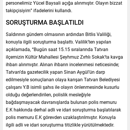
personelimiz Yücel Baysali açığa alınmıştır. Olayın bizzat
takipçisiyim” ifadelerini kullandı.
SORUŞTURMA BAŞLATILDI
Saldırının gündem olmasının ardından Bitlis Valiliği,
konuyla ilgili soruşturma başlattı. Valilik’ten yapılan
açıklamada, “Bugün saat 15.15 sıralarında Tatvan
ilçemizin Kültür Mahallesi Şeyhmuz Zırhlı Sokak’ta kavga
ihbarı alınmıştır. Alınan ihbarın incelenmesi neticesinde;
Tatvan’da gazetecilik yapan Sinan Aygül’ün darp
edilmesiyle sonuçlanan olaya karışan Tatvan Belediyesi
çalışanı Y.B isimli şahıs ile olayın önlenmesinde kusurlu
olduğu değerlendirilen, polislik mesleğiyle
bağdaşmayacak davranışlarda bulunan polis memuru
E.K hakkında derhal adli ve idari soruşturma başlatılarak
polis memuru E.K görevden uzaklaştırılmıştır. Konuyla
ilgili adli ve idari soruşturma titizlikle yürütülmektedir.