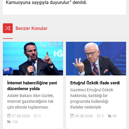
Kamuoyuna saygıyla duyurulur.” denildi.
Benzer Konular
İnternet haberciliğine yeni
Ertuğrul Özkök ifade verdi
düzenleme yolda
Gazeteci Ertuğrul Özkök
Adalet Bakanı Akın Gürlek,
hakkında, katıldığı bir
internet gazeteciliğinin tek
programda kullandığı
çatı altında toplanması
ifadeler nedeniyle
gerektiğini belirterek yeni bir
"Cumhurbaşkanı'na hakaret"
07.08.2026
0
06.08.2026
0
90
yasal düzenlemeye ihtiyaç
suçlamasıyla re'sen
124
olduğunu söyledi. Gürlek,
soruşturma başlatıldı.