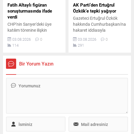
Fatih Altaylı figüran
AK Parti’den Ertuğrul
soruşturmasında ifade
Özkök’e tepki yağıyor
verdi
Gazeteci Ertuğrul Özkök
CHP'nin Sarıyer'deki üye
hakkında Cumhurbaşkanı'na
katılım törenine ilişkin
hakaret iddiasıyla
yürütülen soruşturma
soruşturma başlatılmasının
03.08.2026
0
03.08.2026
0
kapsamında gazeteci Fatih
ardından AK Parti Sözcüsü
114
291
Altaylı, İstanbul Adalet
Ömer Çelik açıklamalarda
Sarayı'na gelerek ifade verdi.
bulundu. Ömer Çelik,
Altaylı, adliye girişinde basın
Ertuğrul Özkök'ün sözlerine
Bir Yorum Yazın
mensuplarının sorularını
tepki gösterdi.
yanıtladı.