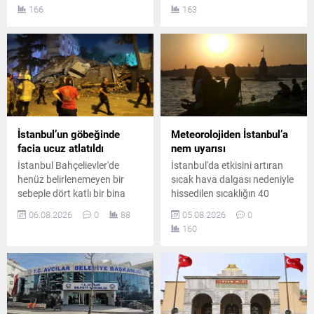
verildi. Kararın ardından
belirlenen suç örgütüne
166
163
yargı sürecinin tutuksuz
yönelik düzenlenen
olarak devam edeceği
operasyonda 7 şüpheli
öğrenildi.
gözaltına alındı.
Operasyonda 1 çelik yelek ile
1 ruhsatsız tabanca ele
geçirildi.
İstanbul’un göbeğinde
Meteorolojiden İstanbul’a
facia ucuz atlatıldı
nem uyarısı
İstanbul Bahçelievler'de
İstanbul'da etkisini artıran
henüz belirlenemeyen bir
sıcak hava dalgası nedeniyle
sebeple dört katlı bir bina
hissedilen sıcaklığın 40
büyük bir gürültüyle yıkıldı.
dereceye yaklaşması
06.08.2026
0
88
05.08.2026
0
Şans eseri daha önceden
bekleniyor. Gece saatlerinde
160
tahliye edilmiş olan yapıda
ise yüksek nem vatandaşları
olay nedeniyle geniş çaplı
zorlayacak.
güvenlik önlemleri alındı.