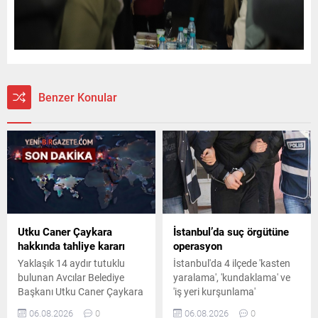
Benzer Konular
Utku Caner Çaykara
İstanbul’da suç örgütüne
hakkında tahliye kararı
operasyon
Yaklaşık 14 aydır tutuklu
İstanbul'da 4 ilçede 'kasten
bulunan Avcılar Belediye
yaralama', 'kundaklama' ve
Başkanı Utku Caner Çaykara
'iş yeri kurşunlama'
hakkında tahliye kararı
olaylarına karıştıkları
06.08.2026
0
06.08.2026
0