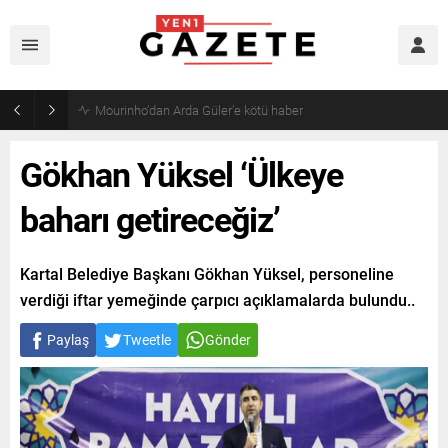
Mourinho’dan Arda Güler’e kötü haber
Gökhan Yüksel ‘Ülkeye
baharı getireceğiz’
Kartal Belediye Başkanı Gökhan Yüksel, personeline
verdiği iftar yemeğinde çarpıcı açıklamalarda bulundu..
Paylaş
Tweetle
Gönder