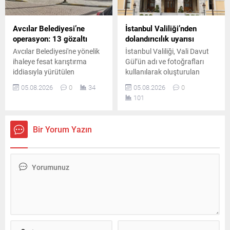
Avcılar Belediyesi’ne
İstanbul Valiliği’nden
operasyon: 13 gözaltı
dolandırıcılık uyarısı
Avcılar Belediyesi'ne yönelik
İstanbul Valiliği, Vali Davut
ihaleye fesat karıştırma
Gül’ün adı ve fotoğrafları
iddiasıyla yürütülen
kullanılarak oluşturulan
soruşturma kapsamında 4
sahte sosyal medya
05.08.2026
0
34
05.08.2026
0
ilde düzenlenen eş zamanlı
hesapları üzerinden yapılan
101
operasyonda 13 şüpheli
dolandırıcılık girişimlerine
gözaltına alındı.
karşı vatandaşları uyardı.
Bir Yorum Yazın