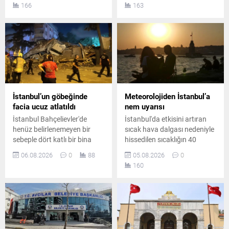
166
163
yargı sürecinin tutuksuz
yönelik düzenlenen
olarak devam edeceği
operasyonda 7 şüpheli
öğrenildi.
gözaltına alındı.
Operasyonda 1 çelik yelek ile
1 ruhsatsız tabanca ele
geçirildi.
İstanbul’un göbeğinde
Meteorolojiden İstanbul’a
facia ucuz atlatıldı
nem uyarısı
İstanbul Bahçelievler'de
İstanbul'da etkisini artıran
henüz belirlenemeyen bir
sıcak hava dalgası nedeniyle
sebeple dört katlı bir bina
hissedilen sıcaklığın 40
büyük bir gürültüyle yıkıldı.
dereceye yaklaşması
06.08.2026
0
88
05.08.2026
0
Şans eseri daha önceden
bekleniyor. Gece saatlerinde
160
tahliye edilmiş olan yapıda
ise yüksek nem vatandaşları
olay nedeniyle geniş çaplı
zorlayacak.
güvenlik önlemleri alındı.