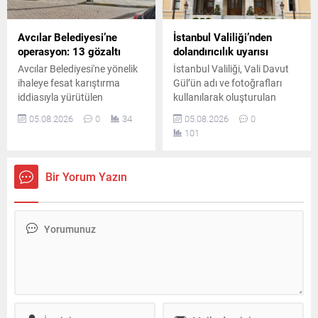
Avcılar Belediyesi’ne
İstanbul Valiliği’nden
operasyon: 13 gözaltı
dolandırıcılık uyarısı
Avcılar Belediyesi'ne yönelik
İstanbul Valiliği, Vali Davut
ihaleye fesat karıştırma
Gül’ün adı ve fotoğrafları
iddiasıyla yürütülen
kullanılarak oluşturulan
soruşturma kapsamında 4
sahte sosyal medya
05.08.2026
0
34
05.08.2026
0
ilde düzenlenen eş zamanlı
hesapları üzerinden yapılan
101
operasyonda 13 şüpheli
dolandırıcılık girişimlerine
gözaltına alındı.
karşı vatandaşları uyardı.
Bir Yorum Yazın