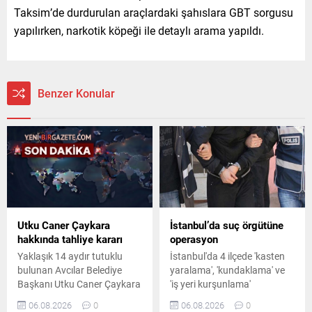
Taksim’de durdurulan araçlardaki şahıslara GBT sorgusu
yapılırken, narkotik köpeği ile detaylı arama yapıldı.
Benzer Konular
Utku Caner Çaykara
İstanbul’da suç örgütüne
hakkında tahliye kararı
operasyon
Yaklaşık 14 aydır tutuklu
İstanbul'da 4 ilçede 'kasten
bulunan Avcılar Belediye
yaralama', 'kundaklama' ve
Başkanı Utku Caner Çaykara
'iş yeri kurşunlama'
hakkında tahliye kararı
olaylarına karıştıkları
06.08.2026
0
06.08.2026
0
verildi. Kararın ardından
belirlenen suç örgütüne