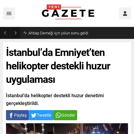
Ahbap Derneği için yolun sonu geldi
İstanbul’da Emniyet’ten
helikopter destekli huzur
uygulaması
İstanbul’da helikopter destekli huzur denetimi
gerçekleştirildi.
Paylaş
Tweetle
Gönder