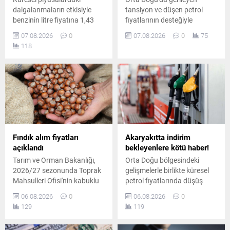
dalgalanmaların etkisiyle
tansiyon ve düşen petrol
benzinin litre fiyatına 1,43
fiyatlarının desteğiyle
TL'lik artış öngörülürken, Eşel
haftalık %5'i aşan yükseliş
07.08.2026
0
07.08.2026
0
75
Mobil Sistemi desteğiyle
kaydeden altın, rekor
118
sürücülerin deposuna
tazeleyerek ons bazında
yaklaşık 1,06 TL zam
4.289 doları, gramda ise
yansıyacak.
6.575 TL'yi gördü.
Fındık alım fiyatları
Akaryakıtta indirim
açıklandı
bekleyenlere kötü haber!
Tarım ve Orman Bakanlığı,
Orta Doğu bölgesindeki
2026/27 sezonunda Toprak
gelişmelerle birlikte küresel
Mahsulleri Ofisi'nin kabuklu
petrol fiyatlarında düşüş
fındık alım fiyatlarını
yaşansa da iç piyasadaki
06.08.2026
0
06.08.2026
0
duyurdu. Giresun kalite
pompa fiyatları aynı kaldı.
129
119
fındık 255 lira, levant kalite
Planlanan yüksek oranlı
fındık ise kilogram başına
indirim tutarının tamamı