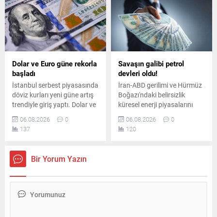
250 liradan alınacak.
vergi artışına aktarıldı.
Dolar ve Euro güne rekorla
Savaşın galibi petrol
başladı
devleri oldu!
İstanbul serbest piyasasında
İran-ABD gerilimi ve Hürmüz
döviz kurları yeni güne artış
Boğazı'ndaki belirsizlik
trendiyle giriş yaptı. Dolar ve
küresel enerji piyasalarını
avro dünkü kapanış
sarsarken, dünyanın en
06.08.2026
0
06.08.2026
0
seviyelerinin üzerine çıkarak
büyük sekiz petrol şirketi yılın
137
120
piyasalarda hareketli bir
ikinci çeyreğinde toplam 93
başlangıç yaptı.
milyar dolar kâr elde etti.
Bir Yorum Yazın