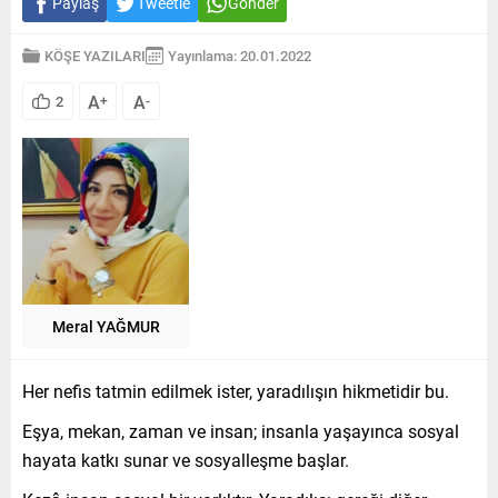
Paylaş
Tweetle
Gönder
KÖŞE YAZILARI
Yayınlama: 20.01.2022
A
A
2
+
-
Meral YAĞMUR
Her nefis tatmin edilmek ister, yaradılışın hikmetidir bu.
Eşya, mekan, zaman ve insan; insanla yaşayınca sosyal
hayata katkı sunar ve sosyalleşme başlar.