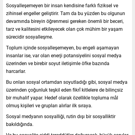
Sosyalleşemeyen bir insan kendisine farklı fiziksel ve
zihinsel engeller geliştirir. Tam da bu yüzden bu olgunun
devamında bireyin öğrenmesi gereken önemli bir beceri,
tarz ve kalitesini etkileyecek olan çok mühim bir yaşam
sürecidir sosyalleşme.
Toplum içinde sosyalleşemeyen, bu engeli aşamayan
insanlar ise, var olan enerji potansiyelini sosyal medya
üzerinden ve birebir soyut iletişimle öfke bazında
harcarlar.
Bu onları sosyal ortamdan soyutladığı gibi, sosyal medya
üzerinden çoğunluk teşkil eden fikrî kitlelere de bilinçsiz
bir muhalif yapar. Hedef olarak özellikle topluma mâl
olmuş kişileri ve grupları alırlar ilk sıraya.
Sosyal medyanın sosyalliği, rutin dışı bir sosyalliktir
bakıldığında.
Ve bu sosyalite ciddi tereddütler doğuracak, büyük sorular