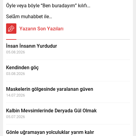
Öyle veya böyle “Ben buradayım” kılıfı…
Selâm muhabbet ile…
Yazarın Son Yazıları
İnsan İnsanın Yurdudur
05.08.2026
Kendinden göç
03.08.2026
Maskelerin gölgesinde yaralanan güven
14.07.2026
Kalbin Mevsimlerinde Deryada Gül Olmak
05.07.2026
Gönle uğramayan yolculuklar yarım kalır