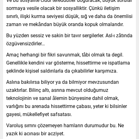
sormaya vesile olacak bir sosyalliktir. Çünkü iletişim
sınırlı, ilişki kurma seviyesi düşük, sığ ve daha da önemlisi
zaman ve mekândan büyük oranda kopuk olmalarıdır.
Bu yüzden sessiz ve sakin bir tavır sergilerler. Asl-ı zâtında
özgüvensizdirler…
Amaç herhangi bir fikri savunmak, tâbi olmak ta degil.
Genellikle kendini var gösterme, hissettirme ve ispatlama
şeklinde kişisel saldırılarla da çıkabilirler karşımıza.
Aslına bakılırsa biliyor ya da bilmiyor mevzusundan
uzaktırlar. Bilinç altı, asrına mevcut olduğumuz
teknolojinin ve sanal âlemin bünyesine dahil olmak,
varlığını bu arenada hissettirme çabası, yeter ki bilsinler
gayesi, mükellefiyet safsatası.
Varoluş sırrını çözemeyen hamların durumudur bu. Ne
yazık ki acınası bir acziyet.