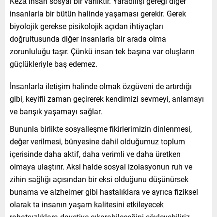
Kezâ insan sosyal bir varlıktır. Yaradılışı gereği diğer
insanlarla bir bütün halinde yaşaması gerekir. Gerek
biyolojik gerekse pisikolojik açıdan ihtiyaçları
doğrultusunda diğer insanlarla bir arada olma
zorunluluğu taşır. Çünkü insan tek başına var oluşların
güçlükleriyle baş edemez.
İnsanlarla iletişim halinde olmak özgüveni de artırdığı
gibi, keyifli zaman geçirerek kendimizi sevmeyi, anlamayı
ve barışık yaşamayı sağlar.
Bununla birlikte sosyalleşme fikirlerimizin dinlenmesi,
değer verilmesi, bünyesine dahil olduğumuz toplum
içerisinde daha aktif, daha verimli ve daha üretken
olmaya ulaştırır. Aksi halde sosyal izolasyonun ruh ve
zihin sağlığı açısından bir eksi olduğunu düşünürsek
bunama ve alzheimer gibi hastalıklara ve ayrıca fiziksel
olarak ta insanın yaşam kalitesini etkileyecek
rahatsızlıklara davetiye çıkarabileceğini söyleyebiliriz.