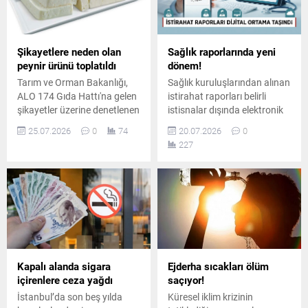
Şikayetlere neden olan
Sağlık raporlarında yeni
peynir ürünü toplatıldı
dönem!
Tarım ve Orman Bakanlığı,
Sağlık kuruluşlarından alınan
ALO 174 Gıda Hattı'na gelen
istirahat raporları belirli
şikayetler üzerine denetlenen
istisnalar dışında elektronik
bir beyaz peynir partisinin
ortamda düzenlenmeye
25.07.2026
0
74
20.07.2026
0
mevzuata uygun olmadığını
başlanırken, yeni sistemle
227
belirterek ürünlerin
birlikte işlemlerin daha hızlı
piyasadan toplatıldığını ve
ve pratik şekilde yürütülmesi
imha edileceğini duyurdu.
amaçlanıyor.
Kapalı alanda sigara
Ejderha sıcakları ölüm
içirenlere ceza yağdı
saçıyor!
İstanbul’da son beş yılda
Küresel iklim krizinin