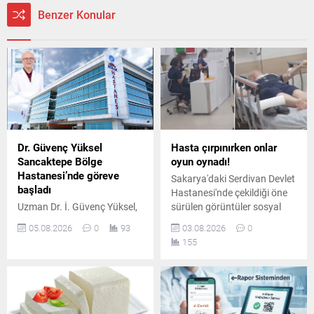
Benzer Konular
Dr. Güvenç Yüksel
Hasta çırpınırken onlar
Sancaktepe Bölge
oyun oynadı!
Hastanesi’nde göreve
Sakarya'daki Serdivan Devlet
başladı
Hastanesi'nde çekildiği öne
Uzman Dr. İ. Güvenç Yüksel,
sürülen görüntüler sosyal
uzun yıllar görev yaptığı eski
medyada gündem oldu.
05.08.2026
0
93
03.08.2026
0
adıyla Gisbir, yeni adıyla
Yardım isteyen hastaya
155
TUSA Hastanesi'nden
rağmen sağlık personelinin
ayrılarak Sancaktepe Bölge
cep telefonuyla ilgilenmesi
Hastanesi'nde hasta
tepki topladı.
kabulüne başladı.