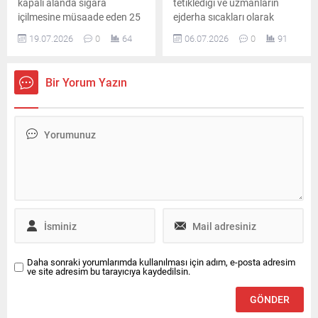
kapalı alanda sigara
tetiklediği ve uzmanların
içilmesine müsaade eden 25
ejderha sıcakları olarak
bin 970 işletmeye toplam
adlandırdığı aşırı sıcak hava
19.07.2026
0
64
06.07.2026
0
91
694 milyon 666 bin lira idari
dalgaları, insan sağlığını ve
para cezası uygulandı.
yaşamı doğrudan tehdit
eden çok ciddi boyutlara
Bir Yorum Yazın
ulaştı.
Daha sonraki yorumlarımda kullanılması için adım, e-posta adresim
ve site adresim bu tarayıcıya kaydedilsin.