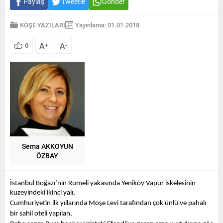
Paylaş
Tweetle
Gönder
KÖŞE YAZILARI
Yayınlama: 01.01.2018
A
A
0
+
-
Sema AKKOYUN
ÖZBAY
İstanbul Boğazı’nın Rumeli yakasında Yeniköy Vapur iskelesinin 
kuzeyindeki ikinci yalı,
Cumhuriyetin ilk yıllarında Moşe Levi tarafından çok ünlü ve pahalı 
bir sahil oteli yapılan,