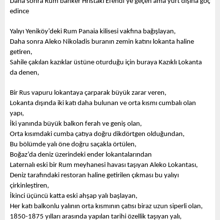
Daha sonra Rum banker Hristaki Efendi’ye geçen ama yurt dışına göç 
edince 
Yalıyı Yeniköy’deki Rum Panaia kilisesi vakfına bağışlayan, 
Daha sonra Aleko Nikoladis buranın zemin katını lokanta haline 
getiren,
Sahile çakılan kazıklar üstüne oturduğu için buraya Kazıklı Lokanta 
da denen,
Bir Rus vapuru lokantaya çarparak büyük zarar veren,
Lokanta dışında iki katı daha bulunan ve orta kısmı cumbalı olan 
yapı,
İki yanında büyük balkon ferah ve geniş olan, 
Orta kısımdaki cumba çatıya doğru dikdörtgen olduğundan,
Bu bölümde yalı öne doğru saçakla örtülen, 
Boğaz’da deniz üzerindeki ender lokantalarından
Laternalı eski bir Rum meyhanesi havası taşıyan Aleko Lokantası,
Deniz tarafındaki restoran haline getirilen çıkması bu yalıyı 
çirkinleştiren,
İkinci üçüncü katta eski ahşap yalı başlayan,
Her katı balkonlu yalının orta kısmının çatısı biraz uzun siperli olan,
1850-1875 yılları arasında yapılan tarihi özellik taşıyan yalı,