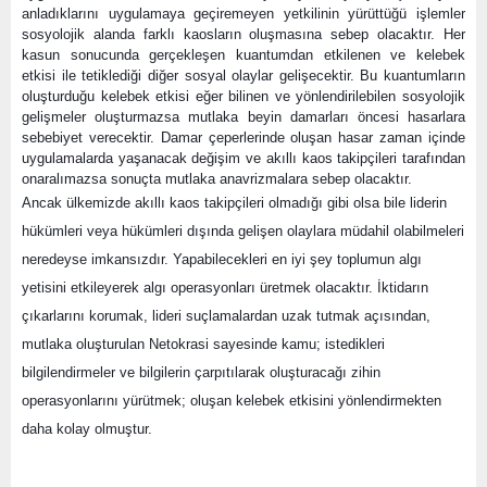
anladıklarını uygulamaya geçiremeyen yetkilinin yürüttüğü işlemler 
sosyolojik alanda farklı kaosların oluşmasına sebep olacaktır. Her 
kasun sonucunda gerçekleşen kuantumdan etkilenen ve kelebek 
etkisi ile tetiklediği diğer sosyal olaylar gelişecektir. Bu kuantumların 
oluşturduğu kelebek etkisi eğer bilinen ve yönlendirilebilen sosyolojik 
gelişmeler oluşturmazsa mutlaka beyin damarları öncesi hasarlara 
sebebiyet verecektir. Damar çeperlerinde oluşan hasar zaman içinde 
uygulamalarda yaşanacak değişim ve akıllı kaos takipçileri tarafından 
onaralımazsa sonuçta mutlaka anavrizmalara sebep olacaktır.
Ancak ülkemizde akıllı kaos takipçileri olmadığı gibi olsa bile liderin 
hükümleri veya hükümleri dışında gelişen olaylara müdahil olabilmeleri 
neredeyse imkansızdır. Yapabilecekleri en iyi şey toplumun algı 
yetisini etkileyerek algı operasyonları üretmek olacaktır. İktidarın 
çıkarlarını korumak, lideri suçlamalardan uzak tutmak açısından, 
mutlaka oluşturulan Netokrasi sayesinde kamu; istedikleri 
bilgilendirmeler ve bilgilerin çarpıtılarak oluşturacağı zihin 
operasyonlarını yürütmek; oluşan kelebek etkisini yönlendirmekten 
daha kolay olmuştur.