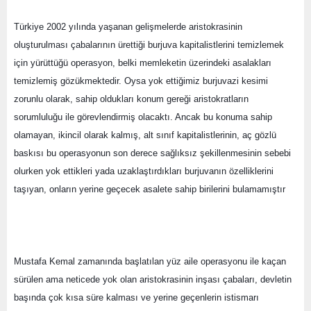
Türkiye 2002 yılında yaşanan gelişmelerde aristokrasinin 
oluşturulması çabalarının ürettiği burjuva kapitalistlerini temizlemek 
için yürüttüğü operasyon, belki memleketin üzerindeki asalakları 
temizlemiş gözükmektedir. Oysa yok ettiğimiz burjuvazi kesimi 
zorunlu olarak, sahip oldukları konum gereği aristokratların 
sorumluluğu ile görevlendirmiş olacaktı. Ancak bu konuma sahip 
olamayan, ikincil olarak kalmış, alt sınıf kapitalistlerinin, aç gözlü 
baskısı bu operasyonun son derece sağlıksız şekillenmesinin sebebi 
olurken yok ettikleri yada uzaklaştırdıkları burjuvanın özelliklerini 
taşıyan, onların yerine geçecek asalete sahip birilerini bulamamıştır
Mustafa Kemal zamanında başlatılan yüz aile operasyonu ile kaçan 
sürülen ama neticede yok olan aristokrasinin inşası çabaları, devletin 
başında çok kısa süre kalması ve yerine geçenlerin istismarı 