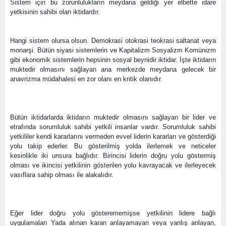
Sistem için bu zorunlulukların meydana geldiği yer elbette idare 
yetkisinin sahibi olan iktidardır.
Hangi sistem olursa olsun. Demokrasi otokrasi teokrasi saltanat veya 
monarşi. Bütün siyasi sistemlerin ve Kapitalizm Sosyalizm Komünizm 
gibi ekonomik sistemlerin hepsinin sosyal beynidir iktidar. İşte iktidarın 
muktedir olmasını sağlayan ana merkezde meydana gelecek bir 
anavrizma müdahalesi en zor olanı en kritik olanıdır.
Bütün iktidarlarda iktidarın muktedir olmasını sağlayan bir lider ve 
etrafında sorumluluk sahibi yetkili insanlar vardır. Sorumluluk sahibi 
yetkililer kendi kararlarını vermeden evvel liderin kararları ve gösterdiği 
yolu takip ederler. Bu gösterilmiş yolda ilerlemek ve neticeler 
kesinlikle iki unsura bağlıdır. Birincisi liderin doğru yolu göstermiş 
olması ve ikincisi yetkilinin gösterilen yolu kavrayacak ve ilerleyecek 
vasıflara sahip olması ile alakalıdır.
Eğer lider doğru yolu gösterememişse yetkilinin lidere bağlı 
uygulamaları Yada alınan kararı anlayamayan veya yanlış anlayan, 