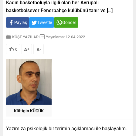
Kadın basketboluyla ilgili olan her Avrupalı
basketbolsever Fenerbahçe kulübünü tanır ve […]
Paylaş
Tweetle
Gönder
KÖŞE YAZILARI
Yayınlama: 12.04.2022
A
A
0
+
-
Kültigin KÜÇÜK
Yazımıza psikolojik bir terimin açıklaması ile başlayalım.