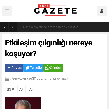
Narin cinayetinde amcadan olay mektup!
Etkileşim çılgınlığı nereye
koşuyor?
Paylaş
Tweetle
Gönder
KÖŞE YAZILARI
Yayınlama: 14.06.2026
A
A
0
+
-