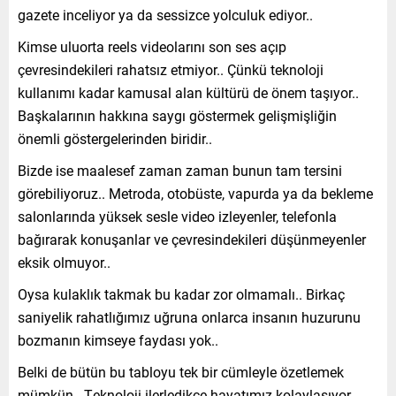
gazete inceliyor ya da sessizce yolculuk ediyor..
Kimse uluorta reels videolarını son ses açıp
çevresindekileri rahatsız etmiyor.. Çünkü teknoloji
kullanımı kadar kamusal alan kültürü de önem taşıyor..
Başkalarının hakkına saygı göstermek gelişmişliğin
önemli göstergelerinden biridir..
Bizde ise maalesef zaman zaman bunun tam tersini
görebiliyoruz.. Metroda, otobüste, vapurda ya da bekleme
salonlarında yüksek sesle video izleyenler, telefonla
bağırarak konuşanlar ve çevresindekileri düşünmeyenler
eksik olmuyor..
Oysa kulaklık takmak bu kadar zor olmamalı.. Birkaç
saniyelik rahatlığımız uğruna onlarca insanın huzurunu
bozmanın kimseye faydası yok..
Belki de bütün bu tabloyu tek bir cümleyle özetlemek
mümkün.. Teknoloji ilerledikçe hayatımız kolaylaşıyor