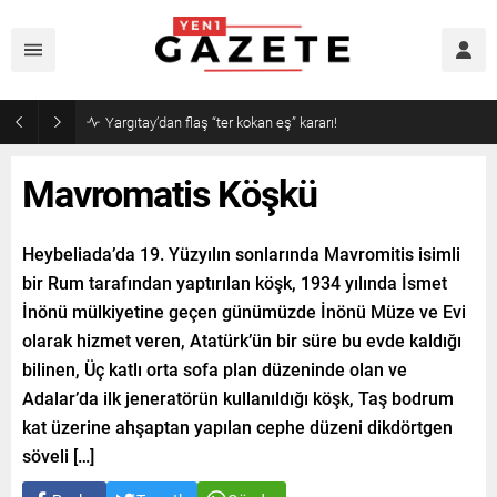
Yargıtay’dan flaş “ter kokan eş” kararı!
Mavromatis Köşkü
Heybeliada’da 19. Yüzyılın sonlarında Mavromitis isimli
bir Rum tarafından yaptırılan köşk, 1934 yılında İsmet
İnönü mülkiyetine geçen günümüzde İnönü Müze ve Evi
olarak hizmet veren, Atatürk’ün bir süre bu evde kaldığı
bilinen, Üç katlı orta sofa plan düzeninde olan ve
Adalar’da ilk jeneratörün kullanıldığı köşk, Taş bodrum
kat üzerine ahşaptan yapılan cephe düzeni dikdörtgen
söveli […]