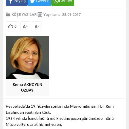
Paylaş
Tweetle
Gönder
KÖŞE YAZILARI
Yayınlama: 28.09.2017
A
A
0
+
-
Sema AKKOYUN
ÖZBAY
Heybeliada’da 19. Yüzyılın sonlarında Mavromitis isimli bir Rum 
tarafından yaptırılan köşk,
1934 yılında İsmet İnönü mülkiyetine geçen günümüzde İnönü 
Müze ve Evi olarak hizmet veren,