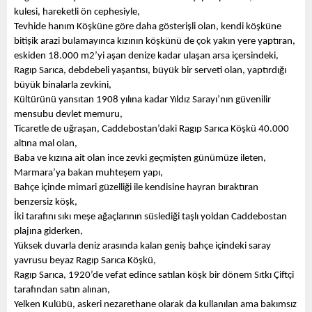
kulesi, hareketli ön cephesiyle,
Tevhide hanım Köşküne göre daha gösterişli olan, kendi köşküne 
bitişik arazi bulamayınca kızının köşkünü de çok yakın yere yaptıran, 
eskiden 18.000 m2’yi aşan denize kadar ulaşan arsa içersindeki,
Ragıp Sarıca, debdebeli yaşantısı, büyük bir serveti olan, yaptırdığı 
büyük binalarla zevkini,
Kültürünü yansıtan 1908 yılına kadar Yıldız Sarayı’nın güvenilir 
mensubu devlet memuru, 
Ticaretle de uğraşan, Caddebostan’daki Ragıp Sarıca Köşkü 40.000 
altına mal olan, 
Baba ve kızına ait olan ince zevki geçmişten günümüze ileten, 
Marmara’ya bakan muhteşem yapı,
Bahçe içinde mimari güzelliği ile kendisine hayran bıraktıran 
benzersiz köşk,
İki tarafını sıkı meşe ağaçlarının süslediği taşlı yoldan Caddebostan 
plajına giderken, 
Yüksek duvarla deniz arasında kalan geniş bahçe içindeki saray 
yavrusu beyaz Ragıp Sarıca Köşkü,
Ragıp Sarıca, 1920’de vefat edince satılan köşk bir dönem Sıtkı Çiftçi 
tarafından satın alınan,
Yelken Kulübü, askeri nezarethane olarak da kullanılan ama bakımsız 