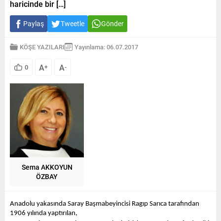
haricinde bir […]
Paylaş
Tweetle
Gönder
KÖŞE YAZILARI
Yayınlama: 06.07.2017
A
A
0
+
-
Sema AKKOYUN
ÖZBAY
Anadolu yakasında Saray Başmabeyincisi Ragıp Sarıca tarafından 
1906 yılında yaptırılan,