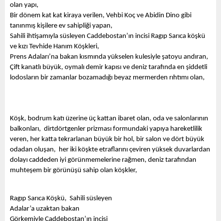
olan yapı,
Bir dönem kat kat kiraya verilen, Vehbi Koç ve Abidin Dino gibi 
tanınmış kişilere ev sahipliği yapan,
Sahili ihtişamıyla süsleyen Caddebostan’ın incisi Ragıp Sarıca köşkü 
ve kızı Tevhide Hanım Köşkleri,
Prens Adaları’na bakan kısmında yükselen kulesiyle şatoyu andıran, 
Çift kanatlı büyük, oymalı demir kapısı ve deniz tarafında en şiddetli 
lodosların bir zamanlar bozamadığı beyaz mermerden rıhtımı olan,
Köşk, bodrum katı üzerine üç kattan ibaret olan, oda ve salonlarının 
balkonları,  dirtdörtgenler prizması formundaki yapıya hareketlilik 
veren, her katta tekrarlanan büyük bir hol, bir salon ve dört büyük 
odadan oluşan,  her iki köşkte etraflarını çeviren yüksek duvarlardan 
dolayı caddeden iyi görünmemelerine rağmen, deniz tarafından 
muhteşem bir görünüşü sahip olan köşkler,
Ragıp Sarıca Köşkü,  Sahili süsleyen
Adalar’a uzaktan bakan
Görkemiyle Caddebostan’ın incisi