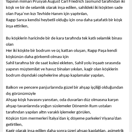
Yapının mimarı Prusyalı August Carl Friedrich Jasmund tarafından iki 
köşk ve bir de selamlık olarak inşa edilen, sahildeki iki köşkten sade 
olan Paşa’nın kızı Tevhide Hanım için yaptırılan,
Ragıp Sarıca kendisi heybetli olduğu için ona daha şatafatlı bir köşk 
inşa ettirilen,
Bu köşklerin haricinde bir de kara tarafında tek katlı selamlık binası 
olan 
Her iki köşkte bir bodrum ve üç kattan oluşan, Ragıp Paşa kendi 
köşkünün daha görkemli olması için 
Sahil tarafına bir de saat kulesi ekleten, Sahil yolu inşaatı sırasında 
yapının müştemilat ve havuz binaları yıkılan, kagir olan köşklerin 
bodrum dışındaki cephelerine ahşap kaplamalar yapılan,
Balkon ve pencere panjurlarında güzel bir ahşap işçiliği olduğundan 
dış görünümüyle 
Ahşap köşk havasını yansıtan, oda duvarları düz olmasına karşın 
ahşap tavanlarında yoğun süslemeler Dönemin Rum ustaları 
tarafından yapılan altın varaklı işlemeler görülen,
Köşkün tüm mermerleri İtalya’dan iç döşeme parkeleri Viyana’dan 
getirtilen,
Kagir olarak inşa edilen daha sonra üzeri ahşap kaplatılan, asimetrik 