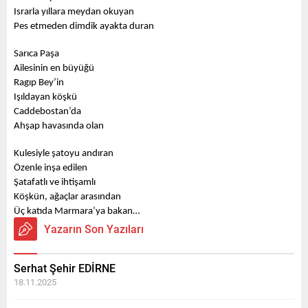
Israrla yıllara meydan okuyan
Pes etmeden dimdik ayakta duran
Sarıca Paşa
Ailesinin en büyüğü
Ragıp Bey’in
Işıldayan köşkü
Caddebostan’da
Ahşap havasında olan
Kulesiyle şatoyu andıran
Özenle inşa edilen
Şatafatlı ve ihtişamlı
Köşkün, ağaçlar arasından
Üç katıda Marmara’ya bakan…
Yazarın Son Yazıları
Serhat Şehir EDİRNE
18.11.2025