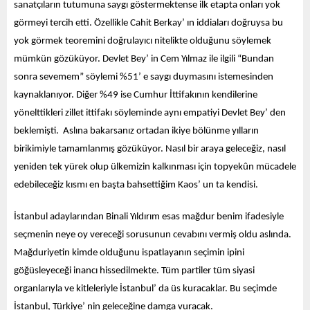
sanatçıların tutumuna saygı göstermektense ilk etapta onları yok 
görmeyi tercih etti. Özellikle Cahit Berkay’ ın iddiaları doğruysa bu 
yok görmek teoremini doğrulayıcı nitelikte olduğunu söylemek 
mümkün gözüküyor. Devlet Bey’ in Cem Yılmaz ile ilgili “Bundan 
sonra sevemem” söylemi %51’ e saygı duymasını istemesinden 
kaynaklanıyor. Diğer %49 ise Cumhur İttifakının kendilerine 
yönelttikleri zillet ittifakı söyleminde aynı empatiyi Devlet Bey’ den 
beklemişti.  Aslına bakarsanız ortadan ikiye bölünme yılların 
birikimiyle tamamlanmış gözüküyor. Nasıl bir araya geleceğiz, nasıl 
yeniden tek yürek olup ülkemizin kalkınması için topyekûn mücadele 
edebileceğiz kısmı en başta bahsettiğim Kaos’ un ta kendisi. 
İstanbul adaylarından Binali Yıldırım esas mağdur benim ifadesiyle 
seçmenin neye oy vereceği sorusunun cevabını vermiş oldu aslında. 
Mağduriyetin kimde olduğunu ispatlayanın seçimin ipini 
göğüsleyeceği inancı hissedilmekte. Tüm partiler tüm siyasi 
organlarıyla ve kitleleriyle İstanbul’ da üs kuracaklar. Bu seçimde 
İstanbul, Türkiye’ nin geleceğine damga vuracak. 