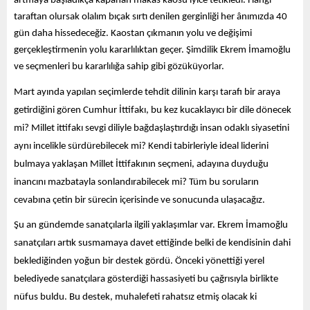
artmaya başladıkça kapanan makas kaosu iyice tetikledi. Hangi 
taraftan olursak olalım bıçak sırtı denilen gerginliği her ânımızda 40 
gün daha hissedeceğiz. Kaostan çıkmanın yolu ve değişimi 
gerçekleştirmenin yolu kararlılıktan geçer. Şimdilik Ekrem İmamoğlu 
ve seçmenleri bu kararlılığa sahip gibi gözüküyorlar. 
Mart ayında yapılan seçimlerde tehdit dilinin karşı tarafı bir araya 
getirdiğini gören Cumhur İttifakı, bu kez kucaklayıcı bir dile dönecek 
mi? Millet ittifakı sevgi diliyle bağdaşlaştırdığı insan odaklı siyasetini 
aynı incelikle sürdürebilecek mi? Kendi tabirleriyle ideal liderini 
bulmaya yaklaşan Millet İttifakının seçmeni, adayına duyduğu 
inancını mazbatayla sonlandırabilecek mi? Tüm bu soruların 
cevabına çetin bir sürecin içerisinde ve sonucunda ulaşacağız. 
Şu an gündemde sanatçılarla ilgili yaklaşımlar var. Ekrem İmamoğlu 
sanatçıları artık susmamaya davet ettiğinde belki de kendisinin dahi 
beklediğinden yoğun bir destek gördü. Önceki yönettiği yerel 
belediyede sanatçılara gösterdiği hassasiyeti bu çağrısıyla birlikte 
nüfus buldu. Bu destek, muhalefeti rahatsız etmiş olacak ki 