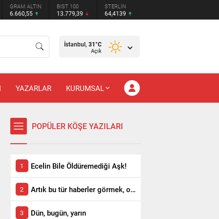
GRAM ALTIN
BIST 100
STERLİN
6.660,55
13.779,39
64,4139
İstanbul,
31
°C
Açık
M
YAZARLAR
KURUMSAL
POPÜLER KÖŞE YAZILARI
Ecelin Bile Öldüremediği Aşk!
Artık bu tür haberler görmek, okumak istemiyoruz!
Dün, bugün, yarın