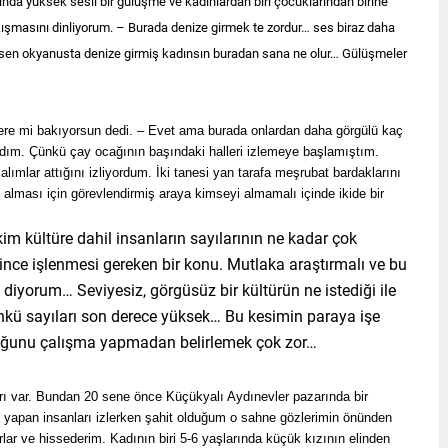
arında yüksek sesli bir gülüşme ve kadınlardan biri çocuklarından birine
kışmasını dinliyorum. – Burada denize girmek te zordur… ses biraz daha
en okyanusta denize girmiş kadınsın buradan sana ne olur… Gülüşmeler
ere mi bakıyorsun dedi. – Evet ama burada onlardan daha görgülü kaç
ım. Çünkü çay ocağının başındaki halleri izlemeye başlamıştım.
çalımlar attığını izliyordum. İki tanesi yan tarafa meşrubat bardaklarını
 alması için görevlendirmiş araya kimseyi almamalı içinde ikide bir
m kültüre dahil insanların sayılarının ne kadar çok
 ince işlenmesi gereken bir konu. Mutlaka araştırmalı ve bu
diyorum… Seviyesiz, görgüsüz bir kültürün ne istediği ile
ünkü sayıları son derece yüksek… Bu kesimin paraya işe
olduğunu çalışma yapmadan belirlemek çok zor…
ları var. Bundan 20 sene önce Küçükyalı Aydınevler pazarında bir
yapan insanları izlerken şahit olduğum o sahne gözlerimin önünden
rlar ve hissederim. Kadının biri 5-6 yaşlarında küçük kızının elinden