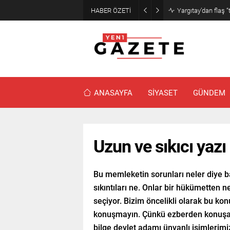
HABER ÖZETİ
Narin cinayetinde
ANASAYFA
SİYASET
GÜNDEM
Uzun ve sıkıcı yazı
Bu memleketin sorunları neler diye b
sıkıntıları ne. Onlar bir hükümetten n
seçiyor. Bizim öncelikli olarak bu 
konuşmayın. Çünkü ezberden konuşanl
bilge devlet adamı ünvanlı isimlerimi