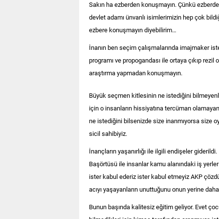
Sakın ha ezberden konuşmayın. Çünkü ezberden 
devlet adamı ünvanlı isimlerimizin hep çok bild
ezbere konuşmayın diyebilirim…
İnanın ben seçim çalışmalarında imajmaker is
programı ve propogandası ile ortaya çıkıp rezil
araştırma yapmadan konuşmayın.
Büyük seçmen kitlesinin ne istediğini bilmeyenl
için o insanların hissiyatına tercüman olamayan
ne istediğini bilsenizde size inanmıyorsa size o
sicil sahibiyiz.
İnançların yaşanırlığı ile ilgili endişeler gideril
Başörtüsü ile insanlar kamu alanındaki iş yerler
ister kabul ederiz ister kabul etmeyiz AKP çözdü
acıyı yaşayanların unuttuğunu onun yerine daha
Bunun başında kalitesiz eğitim geliyor. Evet ço