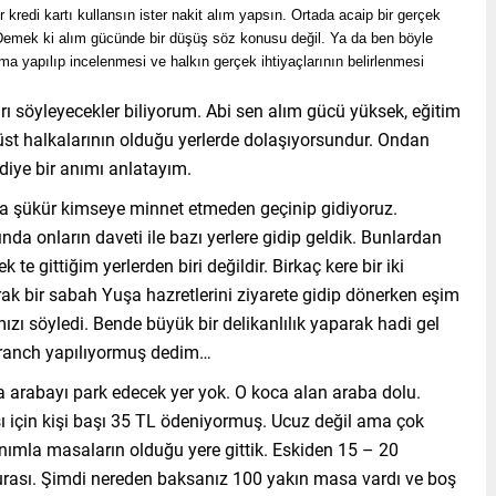
r kredi kartı kullansın ister nakit alım yapsın. Ortada acaip bir gerçek
u. Demek ki alım gücünde bir düşüş söz konusu değil. Ya da ben böyle
a yapılıp incelenmesi ve halkın gerçek ihtiyaçlarının belirlenmesi
ı söyleyecekler biliyorum. Abi sen alım gücü yüksek, eğitim
 üst halkalarının olduğu yerlerde dolaşıyorsundur. Ondan
 diye bir anımı anlatayım.
’a şükür kimseye minnet etmeden geçinip gidiyoruz.
ında onların daveti ile bazı yerlere gidip geldik. Bunlardan
 te gittiğim yerlerden biri değildir. Birkaç kere bir iki
rak bir sabah Yuşa hazretlerini ziyarete gidip dönerken eşim
ızı söyledi. Bende büyük bir delikanlılık yaparak hadi gel
 branch yapılıyormuş dedim…
a arabayı park edecek yer yok. O koca alan araba dolu.
ı için kişi başı 35 TL ödeniyormuş. Ucuz değil ama çok
anımla masaların olduğu yere gittik. Eskiden 15 – 20
 burası. Şimdi nereden baksanız 100 yakın masa vardı ve boş