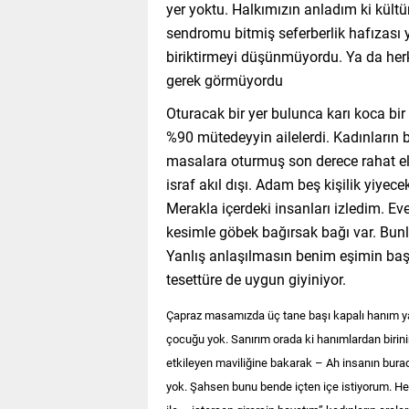
yer yoktu. Halkımızın anladım ki kült
sendromu bitmiş seferberlik hafızası yi
biriktirmeyi düşünmüyordu. Ya da her
gerek görmüyordu
Oturacak bir yer bulunca karı koca bir 
%90 mütedeyyin ailelerdi. Kadınların b
masalara oturmuş son derece rahat elle
israf akıl dışı. Adam beş kişilik yiyec
Merakla içerdeki insanları izledim. Ev
kesimle göbek bağırsak bağı var. Bunla
Yanlış anlaşılmasın benim eşimin başı 
tesettüre de uygun giyiniyor.
Çapraz masamızda üç tane başı kapalı hanım yan 
çocuğu yok. Sanırım orada ki hanımlardan birini
etkileyen maviliğine bakarak – Ah insanın burada
yok. Şahsen bunu bende içten içe istiyorum. H