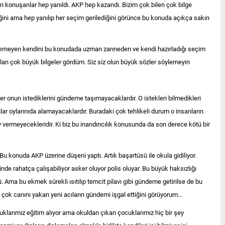
konuşanlar hep yanıldı. AKP hep kazandı. Bizim çok bilen çok bilge
iğini ama hep yanılıp her seçim gerilediğini görünce bu konuda açıkça sakın
temeyen kendini bu konudada uzman zanneden ve kendi hazırladığı seçim
 olan çok büyük bilgeler gördüm. Siz siz olun büyük sözler söylemeyin
er onun istediklerini gündeme taşımayacaklardır. O istekleri bilmedikleri
lar oylarınıda alamayacaklardır. Buradaki çok tehlikeli durum o insanların
y vermeyecekleridir. Ki biz bu inandırıcılık konusunda da son derece kötü bir
di. Bu konuda AKP üzerine düşeni yaptı. Artık başartüsü ile okula gidiliyor.
inde rahatça çalışabiliyor asker oluyor polis oluyar. Bu büyük haksızlığı
. Ama bu ekmek sürekli ısıtılıp temcit pilavı gibi gündeme getirilse de bu
 çok canını yakan yeni acıların gündemi işgal ettiğini görüyorum…
cuklarımız eğitim alıyor ama okuldan çıkan çocuklarımız hiç bir şey