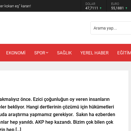
DOLAR
EURO
 amcadan olay mektup!
47,7111
55,1881
EKONOMİ
SPOR
SAĞLIK
YEREL HABER
EĞİTİ
akmalıyız önce. Ezici çoğunluğun oy veren insanların
eler bekliyor. Hangi dertlerinin çözümü için hükümetleri
konuda araştırma yapmamız gerekiyor. Sakın ha ezberden
ar hep yanıldı. AKP hep kazandı. Bizim çok bilen çok
zin hep […]