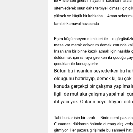
ile – istersen girersin hayatım” kadınların aral
sitem ederek onun daha terbiyeli olması için çı
yüksek ve küçük bir kahkaha – Aman şekerim s
tam bir karnaval havasında
Eşim küçümseyen mimikleri ile – o görgüsüzl
masa var merak ediyorum demek zorunda kald
İnsanların bir birine kazık atmak için nasılda 
doldurmak için ısıraya girerken iki çocuğu çay
çocukları ile konuşuyorlar.
Bütün bu insanları seyrederken bu haki
olduğunu hatırlayıp, demek ki; bu çok
konuda gerçekçi bir çalışma yapılmalı 
ilgili de mutlaka çalışma yapılmalı ç
ihtiyacı yok. Onların neye ihtiyacı 
Tabi bunlar işin bir tarafı… Birde semt pazar
Cumartesi dükkanın önünde durmuş alış veriş 
gitmiyor. Her pazara girişimde bu sahneyi hatı