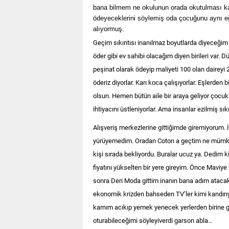
bana bilmem ne okulunun orada okutulması kar
ödeyeceklerini söylemiş oda çocuğunu aynı eğ
alıyormuş.
Geçim sıkıntısı inanılmaz boyutlarda diyeceğim a
öder gibi ev sahibi olacağım diyen birileri var. D
peşinat olarak ödeyip maliyeti 100 olan daireyi 25
öderiz diyorlar. Karı koca çalışıyorlar. Eşlerden
olsun. Hemen bütün aile bir araya geliyor çocu
ihtiyacını üstleniyorlar. Ama insanlar ezilmiş s
Alış
veriş merkezlerine gittiğimde giremiyorum. İn
yürüyemedim. Oradan Coton a geçtim ne mümkü
kişi sırada bekliyordu. Buralar ucuz ya. Dedim ki
fiyatını yükselten bir yere gireyim. Önce Maviye 
sonra Deri Moda gittim inanın bana adım atacak
ekonomik krizden bahseden TV’ler kimi kandırıyo
karnım acıkıp yemek yenecek yerlerden birine
oturabileceğimi söyleyiverdi garson abla…