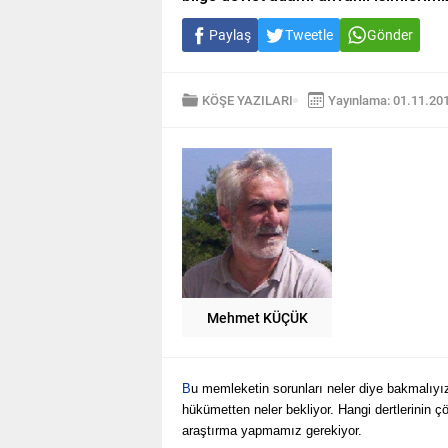
Paylaş
Tweetle
Gönder
KÖŞE YAZILARI
Yayınlama: 01.11.20
Mehmet KÜÇÜK
B
u memleketin sorunları neler diye bakmalıyız
hükümetten neler bekliyor. Hangi dertlerinin ç
araştırma yapmamız gerekiyor.