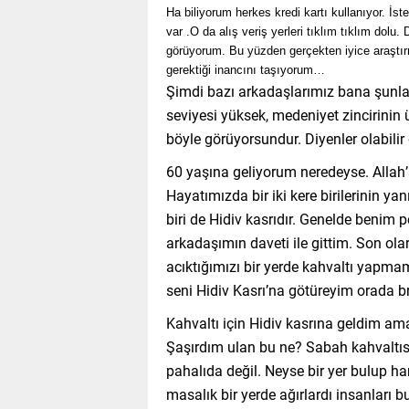
Ha biliyorum herkes kredi kartı kullanıyor. İste
var .O da alış veriş yerleri tıklım tıklım dol
görüyorum. Bu yüzden gerçekten iyice araştırm
gerektiği inancını taşıyorum…
Şimdi bazı arkadaşlarımız bana şunlar
seviyesi yüksek, medeniyet zincirinin
böyle görüyorsundur. Diyenler olabilir
60 yaşına geliyorum neredeyse. Allah
Hayatımızda bir iki kere birilerinin yan
biri de Hidiv kasrıdır. Genelde benim pek
arkadaşımın daveti ile gittim. Son ola
acıktığımızı bir yerde kahvaltı yapmam
seni Hidiv Kasrı’na götüreyim orada
Kahvaltı için Hidiv kasrına geldim am
Şaşırdım ulan bu ne? Sabah kahvaltıs
pahalıda değil. Neyse bir yer bulup h
masalık bir yerde ağırlardı insanları