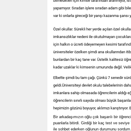
bilmedikleri için kimse tarafından aranmıyor, iste
yapamıyor. Sıradan işlere sıradan adam gibi bile
var ki onlarla gireceği bir yarışı kazanma şans
Özel okullar. Sürekli her yerde açılan özel okulla
imkansızlıklar nedeni ile okutulmayan çocuklara
için halkın o ücreti ödeyemeyen kesimi tarafın
üniversiteler özelken şimdi ana okullarından iti
bunlardan bir kaç tane var. Üstelik kalitesiz öğr
kadar uzaklar ki kimsenin umurunda değil. Velil
Elbette şimdi bu tam çağı. Çünkü 7 senedir sür
geldi.Üniversiteyi devlet okulu talebelerinin da
imkanlara sahip olmasada öğrencilerin aldığı eği
öğrencilerin sınırlı sayıda olması büyük başarıla
hepimizin gözünü boyuyor, aklımızı karıştırıyor. B
Bir arkadaşımızın oğlu çok başarılı bir öğrenci l
puanlarla bitirdi. Girdiği bir kaç test ve sev
ile sohbet ederken oğlunun durumunu sordum..