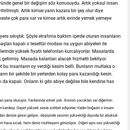
üründe genel bir değişim söz konusuydu. Artık yoksul insan
tirilmişti. Artık kimse yarın kazara bir şey olur diye
keste çok para var ve kimse artık evinde yemek yemeye
yere sıkıştık. Şöyle etrafıma baktım içerde oturan insanların
aşları kapalı o tesettür modası na uygun abiyeleri ile
rinde yüksek fiyatlı telefonları kurcalıyorlar. Masalarda
ek getirmiş. Masada kalanları alacak hizmetli bekliyor.
et bu insanların oy verdiği kesim belli. Bunların mutlaka o
rın bir şekilde bir yerlerden kolay para kazandığı kesin.
da kapalı. Onların ki gibi abiye değilse bile kendine has
yana oturuyor. Yanlarında erkek yok. İkisinin çocukları var diğerinin
n kardeşi. Gayet yüksek sesle sohbet ediyorlar. Kadın boğazın o insanı
n denize giresi geliyor.. deyişinde sesinin yüksekliği dışında bir abukluk
em hava sıcak, hem deniz muhteşem görünüyor.. Diğeri aynı ses yüksekliği