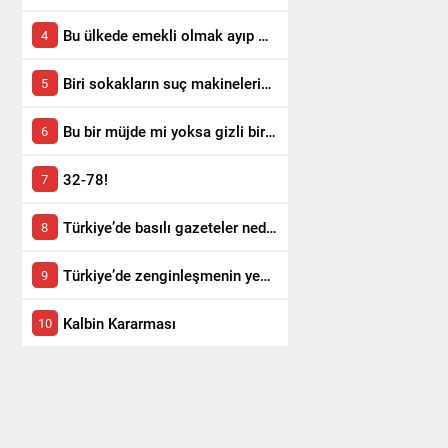
Bu ülkede emekli olmak ayıp mı?
Biri sokakların suç makinelerini durdursun!
Bu bir müjde mi yoksa gizli bir itiraf mı?
32-78!
Türkiye’de basılı gazeteler neden satmıyor?
Türkiye’de zenginleşmenin yeni yolu!
Kalbin Kararması