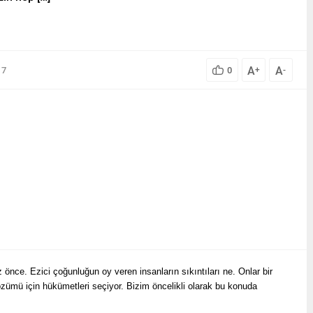
A
A
17
0
+
-
 önce. Ezici çoğunluğun oy veren insanların sıkıntıları ne. Onlar bir
özümü için hükümetleri seçiyor. Bizim öncelikli olarak bu konuda