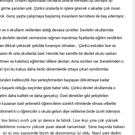
nmiyor. Onların diplomaları olmakla birlikte kendileri işi bilmiyor işi
 girme şansları yok. Çünkü oralarda ki işlere girecek o akadar çok insan
ı yok. Genç yaşta çalışmaya başlamış insanların tecrübesi ile baş edemiyor…
r ve o okulların velilerden aldığı devasa ücretler. Devletin okullarında
 devletin destek vermesine rağmen inanılmaz fiyatlarda eğitim verdikleri
dan dikkat çekecek şekilde kınanıyor olmaları… Çünkü eskiden lise ve
baren ilk orta okullarda özel. Hemde her semtte bir devlet okulu varken
etmen ve kaletisiz eğitimleri dillere destan. Ama isimleri var. Denetimden o
er için bu kabus daha ileriki dönemlerde ortaya çıkan sendromlar.
dürülen kalitesizlik lise yerleştirmeden başlayan dökülmeye kadar
ha başarılı olduğu seçimler göze batar oldu. Çünkü devlet okullarında o
tim daha kaliteli ve daha gerçekçi. Özel denekler gibi yetiştirilen
r kazanan özel yetenekli öğrencilerin sürekli vitrinlerde olması elbette
ilinmeli ki o öğrenciler o okula gelsin diye velilerine birde ücret ödeniyor.
ise birinci sınıfı çok iyi derece ile bitirdi. Lise ikiyi yine çok yüksek
iye belirleme sınavını yüksek puan alarak tamamladı. Sene başında babası
 iyi iyi onu sayesinde bizim de durumumuz iyi oldu. Nasıl yani dedim