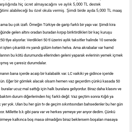
şılığında hiç ücret almayacağını ve aylık 5,000 TL destek
itimi alabileceği bu özel okula vermiş. Şimdi birde ayda 5,000 TL maaş
ma bu çok izafi. Örneğin Türkiye de garip farklı bir yapı var. Şimdi kira
üğünde gelen altını oradan buradan kırpıp biriktirdikleri bir kaç kuruşu
0 tlye alıyorlar. Verdikleri 50 tl üzerini aylık taksitler halinde 10 senede
 biri işten çıkarıldı mı yandı gülüm keten helva. Ama akrabalar var hamd
klarının bu kötü durumunda ellerinden geleni yaparak evlerinin yemek içmek
ıkışmış ve çaresiz durumdalar.
anın bana içerde acaip bir kalabalık var. LC vaikiki ye gidince içeride
n. Eğer bir gömlek alacak olsam hemen vaz geçerdim çünkü kasada 50
 buralar ucuz mal sattığı için halk buralara geliyordur. Biraz daha klasını ve
baktım durum diğerlerinden hiç farklı değil. Vaz geçtim sonra Kığılı ya
 yer yok. Ulan bu her gün tv de geçim sıkıntısından bahsedenler bu her gün
r. Millette b.k gibi para var ve herkes yemeye yer arıyor dedim. Çünkü
 girmeye kalkınca boş masa olmadığını biraz beklersem boşalan masaya