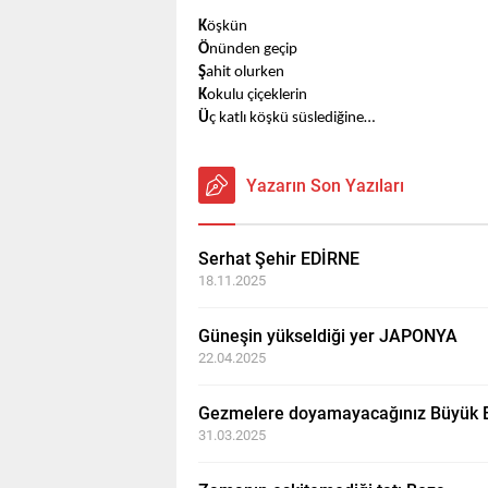
K
öşkün
Ö
nünden geçip
Ş
ahit olurken
K
okulu çiçeklerin
Ü
ç katlı köşkü süslediğine…
Yazarın Son Yazıları
Serhat Şehir EDİRNE
18.11.2025
Güneşin yükseldiği yer JAPONYA
22.04.2025
Gezmelere doyamayacağınız Büyük B
31.03.2025