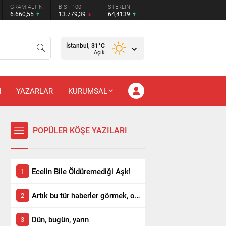
GRAM ALTIN
BIST 100
STERLİN
6.660,55
13.779,39
64,4139
İstanbul,
31
°C
Açık
M
YAZARLAR
KURUMSAL
POPÜLER KÖŞE YAZILARI
Ecelin Bile Öldüremediği Aşk!
Artık bu tür haberler görmek, okumak istemiyoruz!
Dün, bugün, yarın