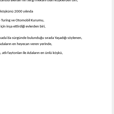
tanbul Bienali’nin sergi mekanı olan köşklerden biri,
köşkünü 2000 yılında 
ye Turing ve Otomobil Kurumu,
çin inşa ettirdiği evlerden biri,
yükada’da sürgünde bulunduğu sırada Yaşadığı söylenen,
Adaların en heyecan veren yerinde,
, atlı faytonları ile Adaların en ünlü köşkü,