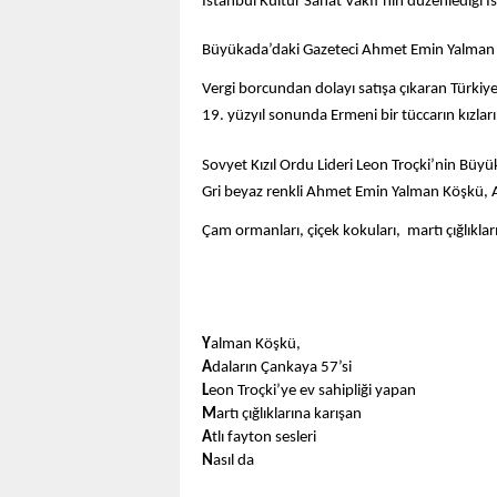
İstanbul Kültür Sanat Vakfı’nın düzenlediği İs
Büyükada’daki Gazeteci Ahmet Emin Yalman 
Vergi borcundan dolayı satışa çıkaran Türki
19. yüzyıl sonunda Ermeni bir tüccarın kızları i
Sovyet Kızıl Ordu Lideri Leon Troçki’nin Bü
Gri beyaz renkli Ahmet Emin Yalman Köşkü, 
Çam ormanları, çiçek kokuları,  martı çığlıkları
Y
alman Köşkü, 
A
daların Çankaya 57’si
L
eon Troçki’ye ev sahipliği yapan
M
artı çığlıklarına karışan
A
tlı fayton sesleri 
N
asıl da 