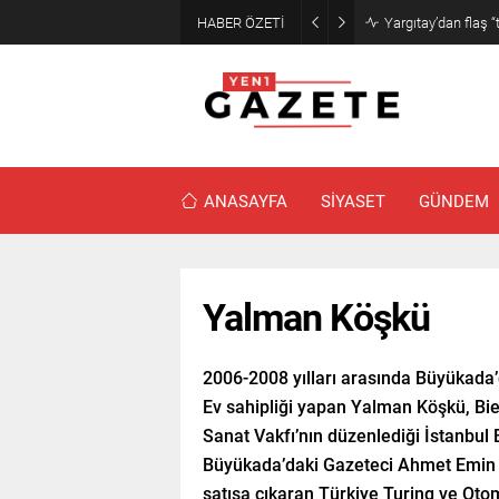
HABER ÖZETİ
Narin cinayetinde
ANASAYFA
SİYASET
GÜNDEM
Yalman Köşkü
2006-2008 yılları arasında Büyükada’da 
Ev sahipliği yapan Yalman Köşkü, Bie
Sanat Vakfı’nın düzenlediği İstanbul B
Büyükada’daki Gazeteci Ahmet Emin 
satışa çıkaran Türkiye Turing ve Oto