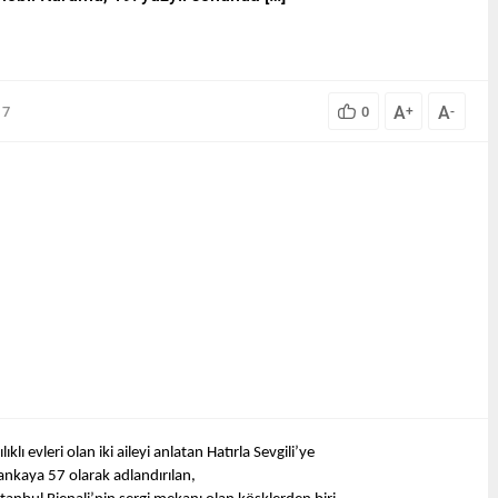
A
A
17
0
+
-
lı evleri olan iki aileyi anlatan Hatırla Sevgili’ye
ankaya 57 olarak adlandırılan,