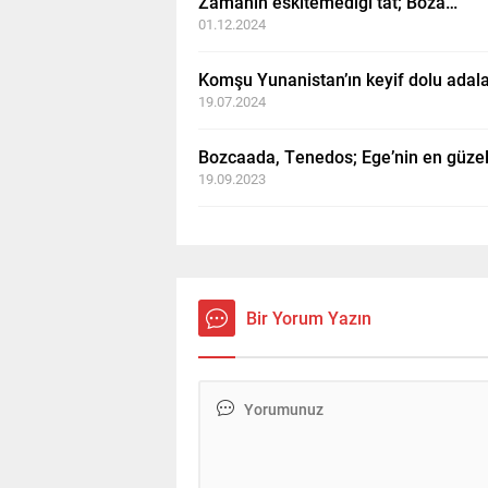
Zamanın eskitemediği tat; Boza…
01.12.2024
Komşu Yunanistan’ın keyif dolu adala
19.07.2024
Bozcaada, Tenedos; Ege’nin en güzel
19.09.2023
Bir Yorum Yazın