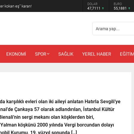
DOLAR
EURO
 amcadan olay mektup!
47,7111
55,1881
EKONOMİ
SPOR
SAĞLIK
YEREL HABER
EĞİTİ
karşılıklı evleri olan iki aileyi anlatan Hatırla Sevgili’ye
nal’de Çankaya 57 olarak adlandırılan, İstanbul Kültür
ienali’nin sergi mekanı olan köşklerden biri,
Yalman köşkünü 2000 yılında Vergi borcundan dolayı
mobil Kurumu, 19. yüzyıl sonunda […]