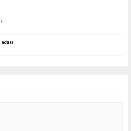
rı
 adası