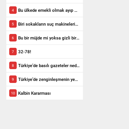
Bu ülkede emekli olmak ayıp mı?
Biri sokakların suç makinelerini durdursun!
Bu bir müjde mi yoksa gizli bir itiraf mı?
32-78!
Türkiye’de basılı gazeteler neden satmıyor?
Türkiye’de zenginleşmenin yeni yolu!
Kalbin Kararması