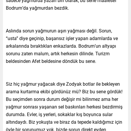
sadece yağmurda yazan biri olarak, bu sene maalesef
Bodrum’da yağmurdan bezdik.
Aslında sorun yağmurun aşırı yağması değil. Sorun,
“usta” diye geçinip, başarısız işler yapan adamlarda ve
arkalarında bıraktıkları enkazlarda. Bodrum’un altyapı
sorunu zaten malum, artık herkesin dilinde. Turizm
beldesinden Afet beldesine döndük bu sene.
Siz hiç yağmur yağacak diye Zodyak botlar ile bekleyen
arama kurtarma ekibi gördünüz mü? Biz bu sene gördük!
Bu seçimden sonra durum değişir mi bilinmez ama her
yağmur sonrası yaşanan sel baskınları herkesi bezdirmiş
durumda. Evler, iş yerleri, sokaklar kış boyunca sular
altındaydı. Biz yokuşta ve biraz da tepede kaldığımız için
öyle bir sorunumuz yok. bizde sorun direkt evden