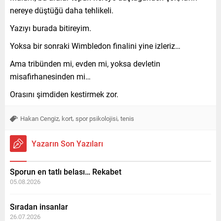
nereye düştüğü daha tehlikeli.
Yazıyı burada bitireyim.
Yoksa bir sonraki Wimbledon finalini yine izleriz…
Ama tribünden mi, evden mi, yoksa devletin
misafirhanesinden mi…
Orasını şimdiden kestirmek zor.
,
,
,
Hakan Cengiz
kort
spor psikolojisi
tenis
Yazarın Son Yazıları
Sporun en tatlı belası… Rekabet
05.08.2026
Sıradan insanlar
26.07.2026