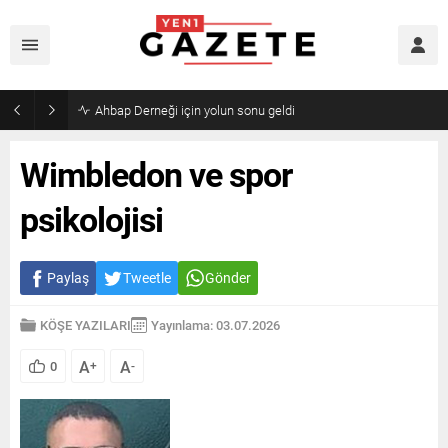
Ahbap Derneği için yolun sonu geldi
Wimbledon ve spor
psikolojisi
Paylaş
Tweetle
Gönder
KÖŞE YAZILARI
Yayınlama: 03.07.2026
A
A
0
+
-