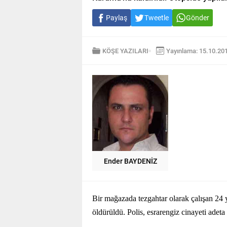
Paylaş
Tweetle
Gönder
KÖŞE YAZILARI
Yayınlama: 15.10.20
Ender BAYDENİZ
Bir mağazada tezgahtar olarak çalışan 24 y
öldürüldü. Polis, esrarengiz cinayeti adeta