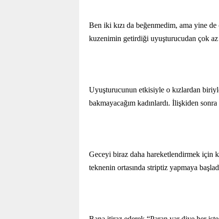
Ben iki kızı da beğenmedim, ama yine de o
kuzenimin getirdiği uyuşturucudan çok az 
Uyuşturucunun etkisiyle o kızlardan biriyle
bakmayacağım kadınlardı. İlişkiden sonra
Geceyi biraz daha hareketlendirmek için kız
teknenin ortasında striptiz yapmaya başlad
Bana itiraz ederek “Paran var diye her ist