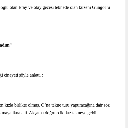
n oğlu olan Eray ve olay gecesi teknede olan kuzeni Güngör’ü 
madım”
 cinayeti şöyle anlattı :
kızla birlikte olmuş. O’na tekne turu yaptıracağına dair söz 
ıkmaya ikna etti. Akşama doğru o iki kız tekneye geldi.