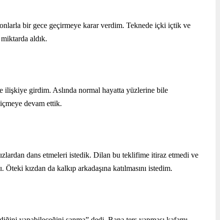
nlarla bir gece geçirmeye karar verdim. Teknede içki içtik ve 
miktarda aldık.
 ilişkiye girdim. Aslında normal hayatta yüzlerine bile 
 içmeye devam ettik.
lardan dans etmeleri istedik. Dilan bu teklifime itiraz etmedi ve 
ı. Öteki kızdan da kalkıp arkadaşına katılmasını istedim. 
ediğini yapabileceğini sanma” dedi. Bana ters yapması kafamı 