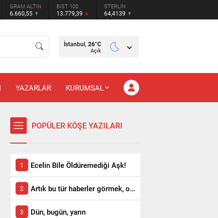
GRAM ALTIN
BIST 100
STERLİN
6.660,55
13.779,39
64,4139
İstanbul,
26
°C
Açık
M
YAZARLAR
KURUMSAL
POPÜLER KÖŞE YAZILARI
Ecelin Bile Öldüremediği Aşk!
Artık bu tür haberler görmek, okumak istemiyoruz!
Dün, bugün, yarın