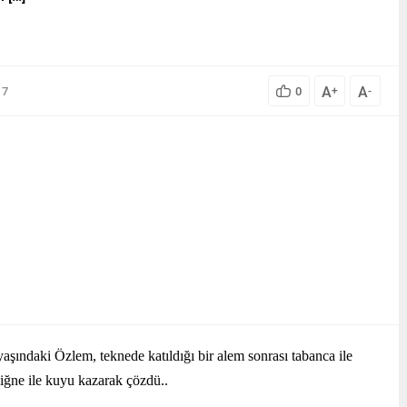
A
A
17
0
+
-
aşındaki Özlem, teknede katıldığı bir alem sonrası tabanca ile 
 iğne ile kuyu kazarak çözdü..