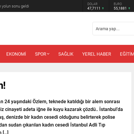
DOLAR
EURO
 Güler’e kötü haber
47,7111
55,1881
EKONOMİ
SPOR
SAĞLIK
YEREL HABER
EĞİTİ
m!
n 24 yaşındaki Özlem, teknede katıldığı bir alem sonrası
iz cinayeti adeta iğne ile kuyu kazarak çözdü.. İstanbul’da
aş, denizde bir kadın cesedi olduğunu belirterek polise
ndan sudan çıkarılan kadın cesedi İstanbul Adli Tıp
 […]