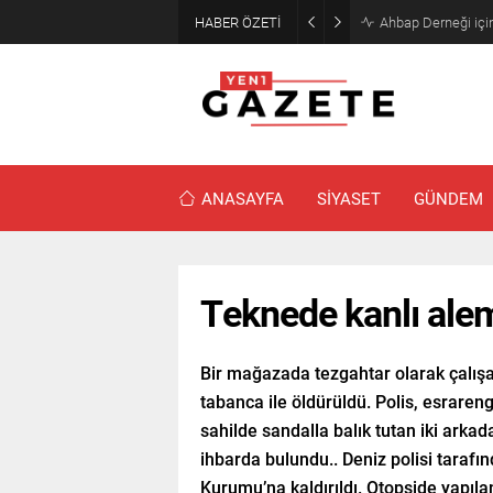
HABER ÖZETİ
Mourinho’dan Arda
ANASAYFA
SİYASET
GÜNDEM
Teknede kanlı ale
Bir mağazada tezgahtar olarak çalışa
tabanca ile öldürüldü. Polis, esrareng
sahilde sandalla balık tutan iki arkad
ihbarda bulundu.. Deniz polisi tarafı
Kurumu’na kaldırıldı. Otopside yapılan