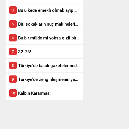
Bu ülkede emekli olmak ayıp mı?
Biri sokakların suç makinelerini durdursun!
Bu bir müjde mi yoksa gizli bir itiraf mı?
32-78!
Türkiye’de basılı gazeteler neden satmıyor?
Türkiye’de zenginleşmenin yeni yolu!
Kalbin Kararması