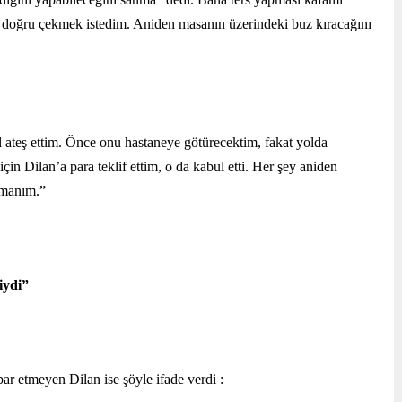
 doğru çekmek istedim. Aniden masanın üzerindeki buz kıracağını 
el ateş ettim. Önce onu hastaneye götürecektim, fakat yolda 
çin Dilan’a para teklif ettim, o da kabul etti. Her şey aniden 
şmanım.”
iydi”
ar etmeyen Dilan ise şöyle ifade verdi :