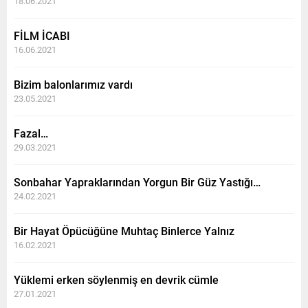
18.06.2021
FİLM İCABI
16.06.2021
Bizim balonlarımız vardı
23.05.2021
Fazal…
29.03.2021
Sonbahar Yapraklarından Yorgun Bir Güz Yastığı…
24.02.2021
Bir Hayat Öpücüğüne Muhtaç Binlerce Yalnız
16.02.2021
Yüklemi erken söylenmiş en devrik cümle
27.01.2021