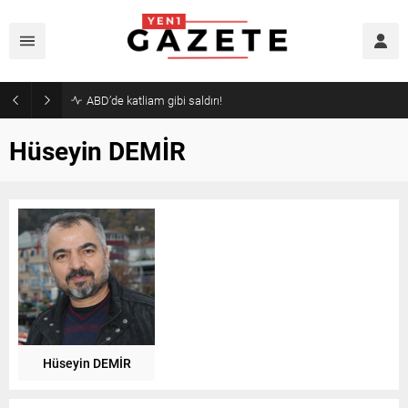
ABD’de katliam gibi saldırı!
Hüseyin DEMİR
Hüseyin DEMİR